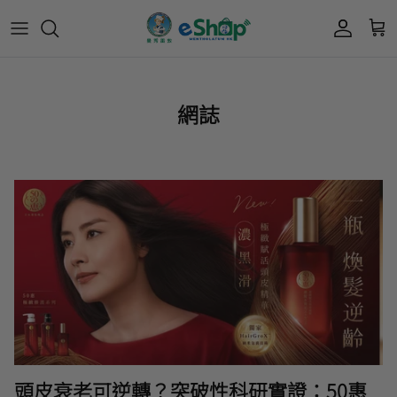
Acnes 優惠券
最新限定🔥
所有產品
所有產品
曼秀雷敦
網誌
Mentholatum
Oxy 優惠券
50惠 優惠
護膚用品
面部護理
樂敦 Rohto
肌研極潤保濕冰感霜優惠券
肌研 Hada Labo 優惠
個人護理用品
身體護理
會員獎賞計劃
肌研極潤保濕化妝水現金券
網店獨家套裝🌟
護眼產品
眼睛護理
肌研 Hada
Labo
短期貨特價區
保健產品
頭髮護理
品牌歷史及企業宗旨
50惠
為消費者提供潤唇膏、男士護膚、女士護膚、
積分兌換獎賞教學
防曬、抗痘等護膚品、50惠養髮及樂敦眼藥水
藥品等產品，以滿足香港不同消費者的需要。
頭皮衰老可逆轉？突破性科研實證：50惠
按此細看品牌故事
。