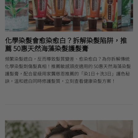
化學染髮會愈染愈白？拆解染髮陷阱，推
薦 50惠天然海藻染髮護髮膏
頻繁染髮遮白，反而導致髮質變差、愈染愈白？為你拆解傳統
化學染髮劑傷髮真相！推薦敏感頭皮適用的 50惠天然海藻染髮
護髮膏，配合星級用家龔慈恩推薦的「染1日＋洗3日」護色秘
訣，溫和遮白同時修護髮質，立刻查看健康染髮方案！