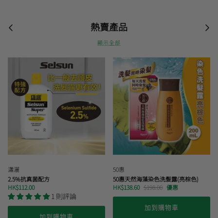
熱賣產品
顯示全部
30% 優惠
瀟灑
50惠
2.5%抗真菌配方
50惠天然海藻染色洗髮露(亮棕色)
HK$112.00
HK$138.60
$198.00
優惠
1 則評論
加到購物車
加到購物車