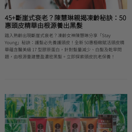
45+斷崖式衰老？陳慧琳親揭凍齡秘訣：50
惠頭皮精華由根源養出黑髮
踏入熟齡出現斷崖式衰老？凍齡女神陳慧琳分享「Stay
Young」秘訣：護髮必先養護頭皮！全新 50惠極緻賦活頭皮精
華蘊含醫美級 17 型膠原蛋白，針對髮量減少、白髮及乾旱問
題，由根源重建豐盈濃密黑髮。立即探索頭皮抗老保養！