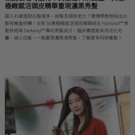
極緻賦活頭皮精華重現濃黑秀髮
踏入45歲面對白髮增多、掉髮及頭皮老化？遺傳學教授指出白
曼秀雷敦
髮有機會逆轉！全新 50惠極緻賦活頭皮精華結合 HairGroX™ 育
🎊會員快閃優惠💌
髮技術與 Darkenyl™ 專利黑髮成分。臨床實證能有效活化毛
囊、減少白髮，一瓶重現濃黑滑秀髮，了解更多科研養髮！