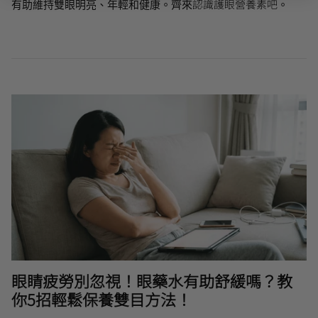
認識護眼營養素吧
有助維持雙眼明亮、年輕和健康。齊來
。
眼睛疲勞別忽視！眼藥水有助舒緩嗎？教
你5招輕鬆保養雙目方法！