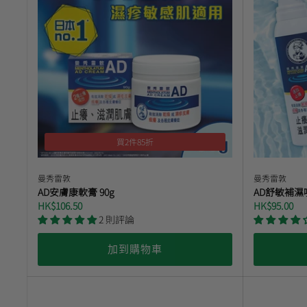
買2件85折
曼秀雷敦
曼秀雷敦
AD安膚康軟膏 90g
AD舒敏補濕
HK$106.50
HK$95.00
2 則評論
加到購物車