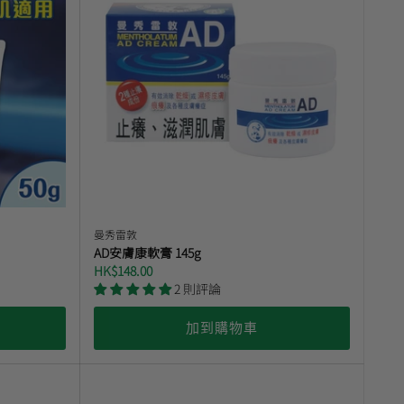
曼秀雷敦
AD安膚康軟膏 145g
HK$148.00
2 則評論
加到購物車