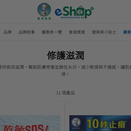
品牌
品牌故事
優惠券一覽
會員獎賞
健與美小貼士
最
修護滋潤
提供長效滋潤，幫助肌膚修復並鎖住水分，減少乾燥與不適感，讓肌
滑。
11 項產品