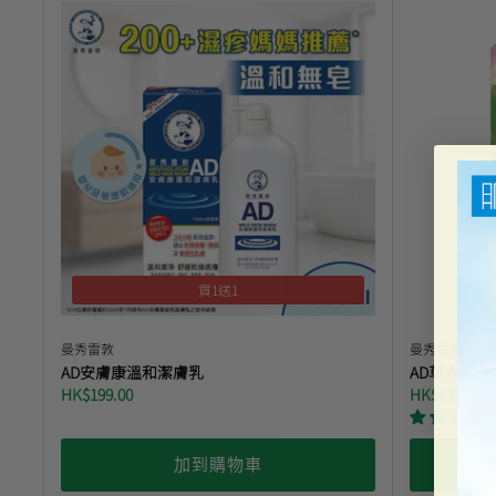
買1送1
曼秀雷敦
曼秀雷敦
AD安膚康溫和潔膚乳
AD草本修復
HK$199.00
HK$115.00
加到購物車