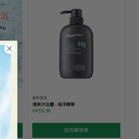
曼秀雷敦
清爽沐浴露 - 海洋精華
HK$31.90
加到購物車