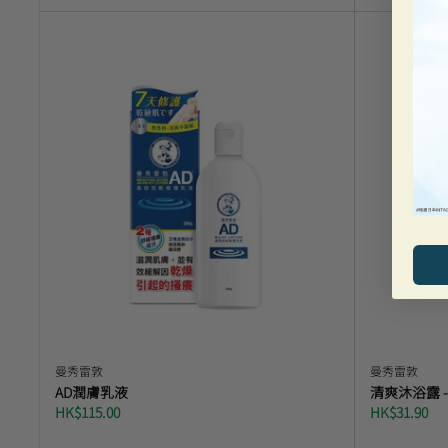
曼秀雷敦
曼秀雷敦
AD潤膚乳液
清爽沐浴露 
HK$115.00
HK$31.90