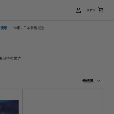
購物車
新優惠
50惠 - 日本養髮概念
膚保持柔嫩光
排
最熱賣
序