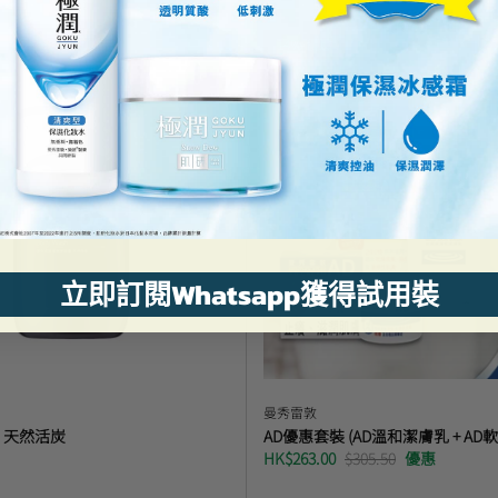
14% 優惠
立即訂閱Whatsapp獲得試用裝
曼秀雷敦
- 天然活炭
AD優惠套裝 (AD溫和潔膚乳 + AD軟膏
HK$263.00
$305.50
優惠