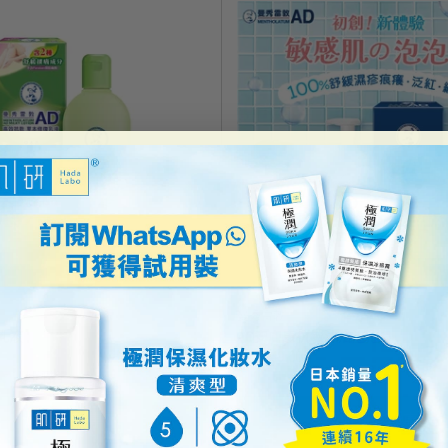
曼秀雷敦
乳液
AD安膚康抗敏沐浴泡泡
HK$149.00
1 則評論
加到購物車
加到購物車