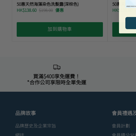
50惠天然海藻染色洗髮露(深棕色)
50惠天然海
HK$138.60
$198.00
優惠
HK$138.60
加到購物車
買滿$400享免運費！
*合作公司享限時全單免運
品牌故事
會員禮遇
品牌歷史及企業宗旨
會員計劃
網誌
會員積分兌