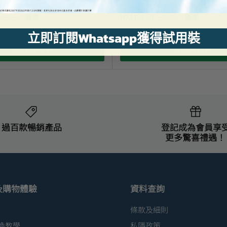
藻染色洗髮露(自然黑)
50惠天然海藻染色洗髮露(亮棕色)
$198.00
優惠
HK$138.60
$198.00
優惠
立即訂閱Whatsapp獲得試用裝
加到購物車
加到購物車
過百款暢銷產品
登記成為會員享
更多驚喜禮遇！
及購物體驗
資料查詢
條款及細則
換教學
私隱政策