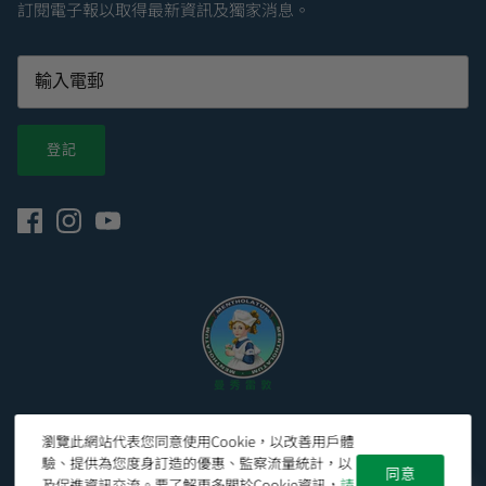
訂閱電子報以取得最新資訊及獨家消息。
登記
© 2026
Mentholatum Hong Kong 曼秀雷敦香港官網
.
瀏覽此網站代表您同意使用Cookie，以改善用戶體
驗、提供為您度身訂造的優惠、監察流量統計，以
同意
及促進資訊交流。要了解更多關於Cookie資訊，
請