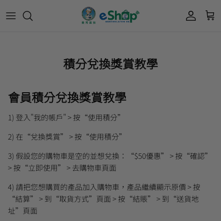
Acnes 優惠券
最新限定🔥
所有產品
所有產品
曼秀雷敦
積分兌換獎賞教學
Mentholatum
Oxy 優惠券
50惠 優惠
護膚用品
面部護理
樂敦 Rohto
會員積分兌換獎賞教學
肌研極潤保濕冰感霜優惠券
肌研 Hada Labo 優惠
個人護理用品
身體護理
會員獎賞計劃
1)
登入
"
我的帳戶
" >
按“使用積分”
肌研極潤保濕化妝水現金券
網店獨家套裝🌟
護眼產品
眼睛護理
肌研 Hada
2)
在“兌換獎賞”
>
按“使用積分”
Labo
短期貨特價區
保健產品
頭髮護理
品牌歷史及企業宗旨
3)
假設您的購物車是空的並想兌換：“
$50
優惠”
>
按“確認”
>
按“立即使用”
>
去購物車頁面
50惠
為消費者提供潤唇膏、男士護膚、女士護膚、
積分兌換獎賞教學
4)
請把您想購買的產品加入購物車，產品繼續顯示原價
>
按
防曬、抗痘等護膚品、50惠養髮及樂敦眼藥水
“結算”
>
到“取貨方式”頁面
>
按“結賬”
>
到“送貨地
藥品等產品，以滿足香港不同消費者的需要。
址”頁面
按此細看品牌故事
。