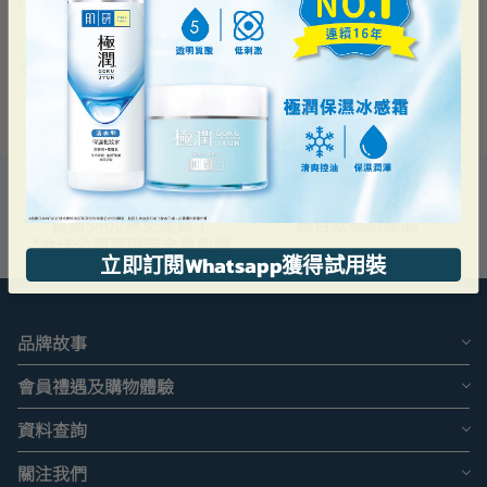
行扣減/運算。
詳情及實際計算方式以曼秀雷敦（亞洲太平洋）有限公司作
準。如有任何爭議，本公司保留最終決定權。
買滿$400享免運費！
過百款暢銷產品
*合作公司享限時全單免運
立即訂閱Whatsapp獲得試用裝
品牌故事
會員禮遇及購物體驗
資料查詢
關注我們