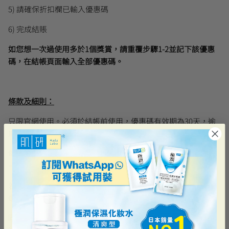
5)
請確保折扣欄已輸入優惠碼
6)
完成結賬
曼秀雷敦
🎊會員快閃優惠💌
如您想一次過
使用
多於
1
個獎賞，請重覆步驟
1-2
並記下該優惠
碼，在結帳頁面輸入全部優惠碼。
條款及細則：
只限官網使用。必須於結帳前使用，優惠碼有效期為30天，逾
期無效。
每張訂單最多可以5個不同的優惠碼結帳。(買一送一，買二送
一，第二件半價等優惠均自動計算在優惠碼的數量之中)
若產品同時符合多於一個優惠的使用要求，系統將進行計算後
選取其中之一。
同一訂單內有多件產品時，折扣優惠碼將基於產品折後價再進