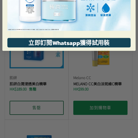
立即訂閱Whatsapp獲得試用裝
肌研
Melano CC
肌研白潤浸透美白精華
MELANO CC美白淡斑維C精華
HK$189.00
售罄
HK$99.00
售罄
加到購物車