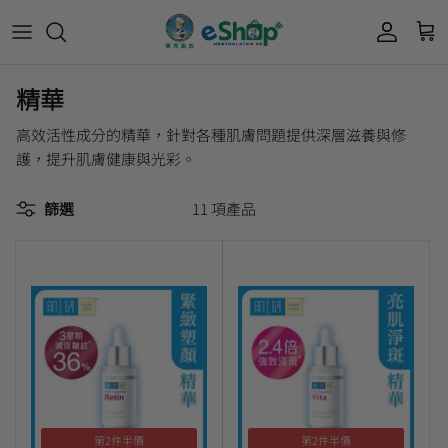
精華
Acnes 優惠券
最新限定🔥
所有產品
所有產品
曼秀雷敦
Mentholatum
高效活性成分的精華，針對各種肌膚問題提供深層滋養與修
Oxy 優惠券
50惠 優惠
護膚用品
面部護理
護，提升肌膚健康與光彩。
樂敦 Rohto
肌研極潤保濕冰感霜優惠券
肌研 Hada Labo 優惠
個人護理用品
身體護理
篩選
11 項產品
會員獎賞計劃
肌研極潤保濕化妝水現金券
網店獨家套裝🌟
護眼產品
眼睛護理
肌研 Hada
Labo
短期貨特價區
保健產品
頭髮護理
品牌歷史及企業宗旨
50惠
為消費者提供潤唇膏、男士護膚、女士護膚、
積分兌換獎賞教學
防曬、抗痘等護膚品、50惠養髮及樂敦眼藥水
藥品等產品，以滿足香港不同消費者的需要。
按此細看品牌故事
。
第2件半價
第2件半價