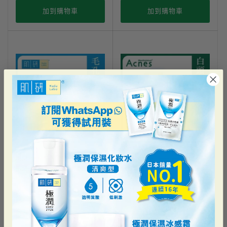
加到購物車
加到購物車
第2件半價
買2件75折
肌研
Acnes
肌研H.A. Supreme毛孔緊緻精華
細胞煥新袪痘精華
HK$219.00
HK$129.90
加到購物車
加到購物車