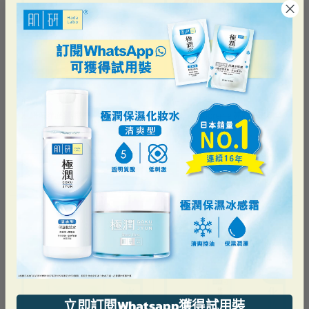
買1送1
第2件半價
肌研
肌研
肌研海洋面膜-提亮
肌研H.A. Supreme 亮肌淨斑精華
HK$96.00
售罄
HK$219.00
售罄
加到購物車
立即訂閱Whatsapp獲得試用裝