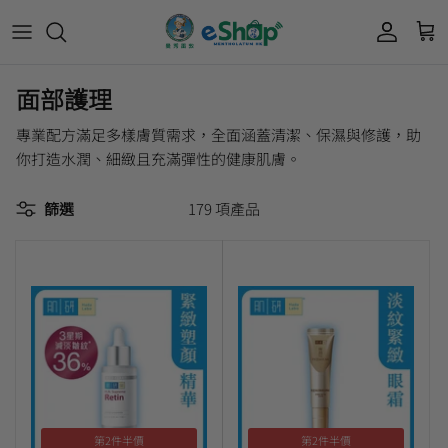
面部護理
Acnes 優惠券
最新限定🔥
所有產品
所有產品
曼秀雷敦
Mentholatum
專業配方滿足多樣膚質需求，全面涵蓋清潔、保濕與修護，助
Oxy 優惠券
50惠 優惠
護膚用品
面部護理
你打造水潤、細緻且充滿彈性的健康肌膚。
樂敦 Rohto
肌研極潤保濕冰感霜優惠券
肌研 Hada Labo 優惠
個人護理用品
身體護理
篩選
179 項產品
會員獎賞計劃
肌研極潤保濕化妝水現金券
網店獨家套裝🌟
護眼產品
眼睛護理
肌研 Hada
Labo
短期貨特價區
保健產品
頭髮護理
品牌歷史及企業宗旨
50惠
為消費者提供潤唇膏、男士護膚、女士護膚、
積分兌換獎賞教學
防曬、抗痘等護膚品、50惠養髮及樂敦眼藥水
藥品等產品，以滿足香港不同消費者的需要。
按此細看品牌故事
。
第2件半價
第2件半價