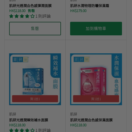
肌研光透潤血色感彈潤面膜
肌研水潤物理防曬保濕霜
HK$118.00
售罄
HK$179.00
1 則評論
售罄
加到購物車
買1送1
買1送1
肌研
肌研
肌研光透潤瞬效補水面膜
肌研光透潤血色感保濕面膜
HK$118.00
HK$118.00
1 則評論