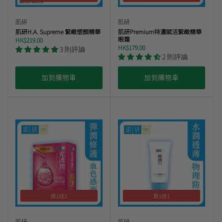
肌研
肌研
曼秀雷敦
肌研H.A. Supreme 緊緻塑顏精華
肌研Premium特濃賦活緊緻精華
🎊會員快閃優惠💌
眼霜
HK$219.00
HK$179.00
3 則評論
2 則評論
加到購物車
加到購物車
買1送1
買1送1
肌研
肌研