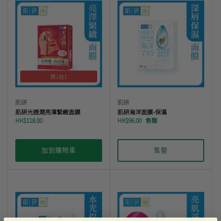
買1送1
肌研
肌研
肌研光透潤亮澤緊緻面膜
肌研海洋面膜-保濕
HK$118.00
HK$96.00
售罄
加到購物車
售罄