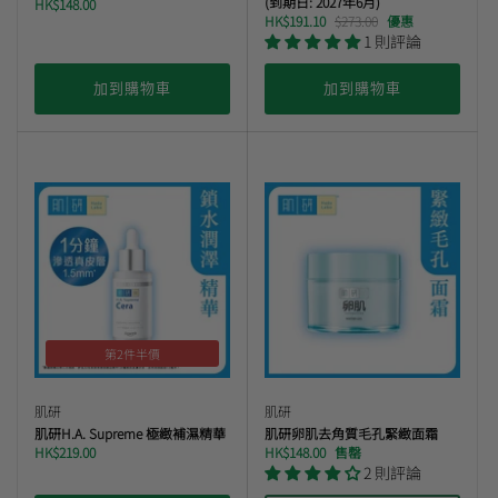
(到期日: 2027年6月)
HK$148.00
HK$191.10
$273.00
優惠
1 則評論
加到購物車
加到購物車
第2件半價
肌研
肌研
肌研H.A. Supreme 極緻補濕精華
肌研卵肌去角質毛孔緊緻面霜
HK$219.00
HK$148.00
售罄
2 則評論