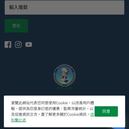
登記
© 2026
Mentholatum Hong Kong 曼秀雷敦香港官網
.
瀏覽此網站代表您同意使用Cookie，以改善用戶體
驗、提供為您度身訂造的優惠、監察流量統計，以
同意
及促進資訊交流。要了解更多關於Cookie資訊，
請
點撃此處