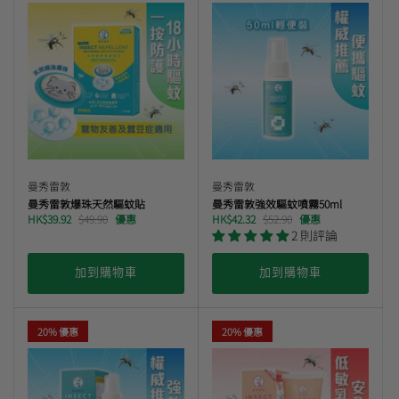
曼秀雷敦
🎊會員快閃優惠💌
曼秀雷敦
曼秀雷敦
曼秀雷敦爆珠天然驅蚊貼
曼秀雷敦強效驅蚊噴霧50ml
HK$39.92
$49.90
優惠
HK$42.32
$52.90
優惠
2 則評論
加到購物車
加到購物車
20% 優惠
20% 優惠