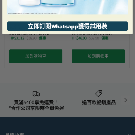
立即訂閱Whatsapp獲得試用裝
曼秀雷敦
曼秀雷敦
曼秀雷敦強效天然驅蚊貼
曼秀雷敦強效驅蚊防曬液
HK$31.12
$38.90
優惠
HK$48.93
$69.90
優惠
加到購物車
加到購物車
買滿$400享免運費！
過百款暢銷產品
*合作公司享限時全單免運
品牌故事