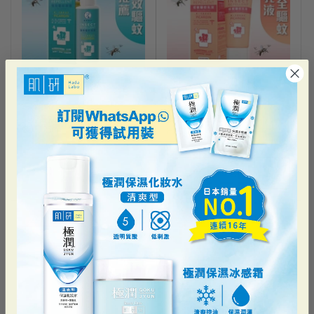
曼秀雷敦
曼秀雷敦
曼秀雷敦強效驅蚊噴霧（家庭
曼秀雷敦低敏驅蚊乳液
裝）125ml
HK$79.12
$98.90
售罄
HK$79.12
$98.90
優惠
加到購物車
售罄
20% 優惠
30% 優惠