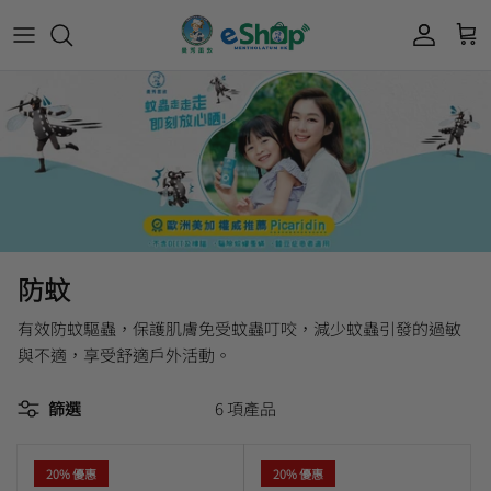
Acnes 優惠券
最新限定🔥
所有產品
所有產品
曼秀雷敦
Mentholatum
Oxy 優惠券
50惠 優惠
護膚用品
面部護理
樂敦 Rohto
肌研極潤保濕冰感霜優惠券
肌研 Hada Labo 優惠
個人護理用品
身體護理
會員獎賞計劃
肌研極潤保濕化妝水現金券
網店獨家套裝🌟
護眼產品
眼睛護理
防蚊
肌研 Hada
Labo
短期貨特價區
保健產品
頭髮護理
有效防蚊驅蟲，保護肌膚免受蚊蟲叮咬，減少蚊蟲引發的過敏
品牌歷史及企業宗旨
與不適，享受舒適戶外活動。
50惠
為消費者提供潤唇膏、男士護膚、女士護膚、
篩選
6 項產品
積分兌換獎賞教學
防曬、抗痘等護膚品、50惠養髮及樂敦眼藥水
藥品等產品，以滿足香港不同消費者的需要。
20% 優惠
20% 優惠
按此細看品牌故事
。