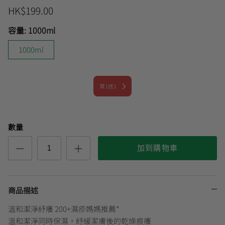
HK$199.00
容量:
1000ml
曼秀雷敦
🎊會員快閃優惠💌
1000ml
買1送1
數量
加到購物車
商品描述
溫和潔淨紓癢 200+濕疹媽媽推薦*
溫和潔淨同時保濕，紓緩潔膚後的乾燥痕癢