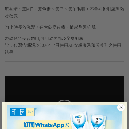
無香精、無MIT、無色素、無皂、無羊毛脂，不會引致肌膚刺激
及敏感
24小時長效滋潤，適合乾燥痕癢、敏感及濕疹肌
嬰幼兒至長者適用,可用於面部及全身肌膚
*215位濕疹媽媽於2020年7月使用AD安膚康溫和潔膚乳之使用
結果