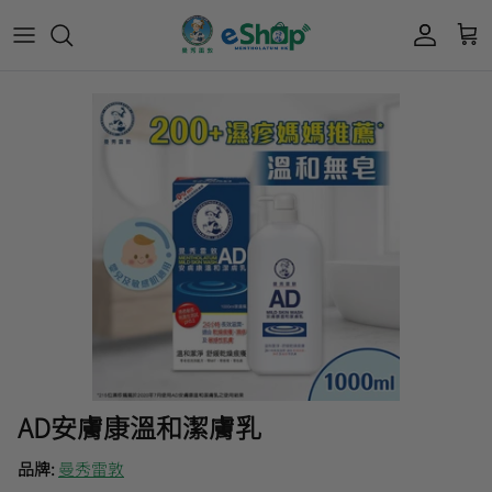
Acnes 優惠券
最新限定🔥
所有產品
所有產品
曼秀雷敦
Mentholatum
Oxy 優惠券
50惠 優惠
護膚用品
面部護理
樂敦 Rohto
肌研極潤保濕冰感霜優惠券
肌研 Hada Labo 優惠
個人護理用品
身體護理
會員獎賞計劃
肌研極潤保濕化妝水現金券
網店獨家套裝🌟
護眼產品
眼睛護理
肌研 Hada
Labo
短期貨特價區
保健產品
頭髮護理
品牌歷史及企業宗旨
50惠
為消費者提供潤唇膏、男士護膚、女士護膚、
積分兌換獎賞教學
AD安膚康溫和潔膚乳
防曬、抗痘等護膚品、50惠養髮及樂敦眼藥水
藥品等產品，以滿足香港不同消費者的需要。
品牌:
曼秀雷敦
按此細看品牌故事
。