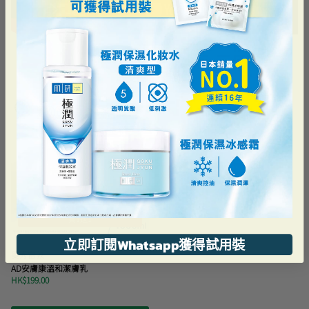
最近瀏覽過的
買1送1
立即訂閱Whatsapp獲得試用裝
曼秀雷敦
AD安膚康溫和潔膚乳
HK$199.00