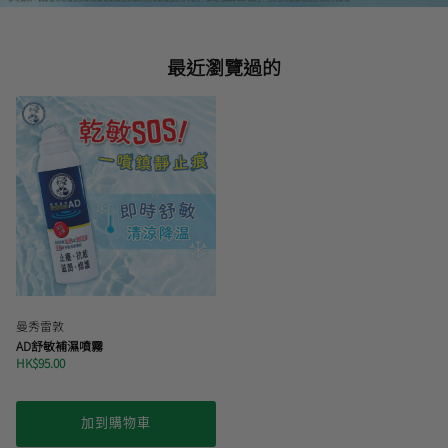
最近瀏覽過的
曼秀雷敦
AD舒敏補濕噴霧
HK$95.00
加到購物車