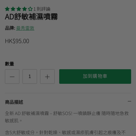
1 則評論
AD舒敏補濕噴霧
曼秀雷敦
品牌:
曼秀雷敦
HK$95.00
數量
加到購物車
商品描述
全新 AD 舒敏補濕噴霧 – 舒敏SOS! 一噴鎮靜止癢 隨時隨地急救
敏感肌。
含5大舒敏成分，針對乾燥、敏感或濕疹肌膚引起之痕癢及不