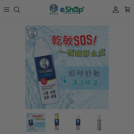
會員獎賞計劃
Acnes 優惠券
最新限定🔥
所有產品
所有產品
曼秀雷敦
積分兌換獎賞教學
Mentholatum
🎊會員快閃優惠💌
Oxy 優惠券
50惠 優惠
護膚用品
面部護理
樂敦 Rohto
肌研極潤保濕冰感霜優惠券
肌研 Hada Labo 優惠
個人護理用品
身體護理
肌研極潤保濕化妝水現金券
網店獨家套裝🌟
護眼產品
眼睛護理
肌研 Hada
Labo
短期貨特價區
保健產品
頭髮護理
品牌歷史及企業宗旨
50惠
為消費者提供潤唇膏、男士護膚、女士護膚、
防曬、抗痘等護膚品、50惠養髮及樂敦眼藥水
藥品等產品，以滿足香港不同消費者的需要。
按此細看品牌故事
。