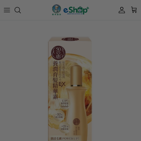
會員獎賞計劃
Acnes 優惠券
最新限定🔥
所有產品
所有產品
曼秀雷敦
積分兌換獎賞教學
Mentholatum
🎊會員快閃優惠💌
Oxy 優惠券
50惠 優惠
護膚用品
面部護理
樂敦 Rohto
肌研極潤保濕冰感霜優惠券
肌研 Hada Labo 優惠
個人護理用品
身體護理
肌研極潤保濕化妝水現金券
網店獨家套裝🌟
護眼產品
眼睛護理
肌研 Hada
Labo
短期貨特價區
保健產品
頭髮護理
品牌歷史及企業宗旨
50惠
為消費者提供潤唇膏、男士護膚、女士護膚、
防曬、抗痘等護膚品、50惠養髮及樂敦眼藥水
藥品等產品，以滿足香港不同消費者的需要。
按此細看品牌故事
。