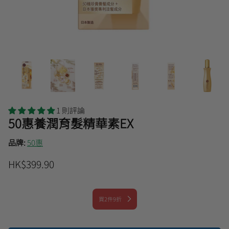
曼秀雷敦
1 則評論
50惠養潤育髮精華素EX
品牌:
50惠
HK$399.90
買2件9折