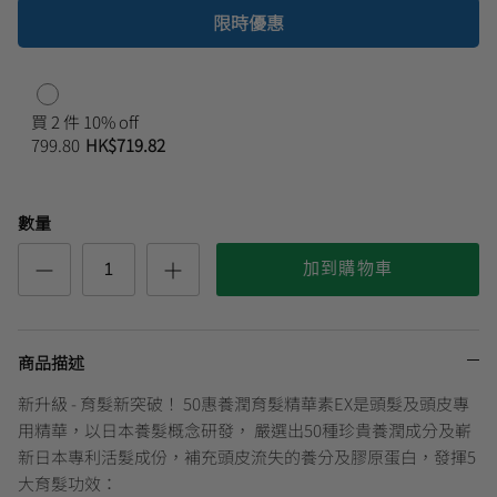
限時優惠
買 2 件 10% off
799.80
HK$719.82
數量
加到購物車
商品描述
新升級 - 育髮新突破！ 50惠養潤育髮精華素EX是頭髮及頭皮專
用精華，以日本養髮概念研發， 嚴選出50種珍貴養潤成分及嶄
新日本專利活髮成份，補充頭皮流失的養分及膠原蛋白，發揮5
大育髮功效：