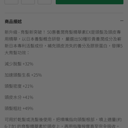
商品描述
新升級 - 育髮新突破！ 50惠養潤育髮精華素EX是頭髮及頭皮專
用精華，以日本養髮概念研發， 嚴選出50種珍貴養潤成分及嶄
新日本專利活髮成份，補充頭皮流失的養分及膠原蛋白，發揮5
大育髮功效：
減少脫髮 +32%
加速頭髮生長 +25%
頭髮密度 +21%
頭皮水分 +41%
頭髮粗壯 +49%
可用於乾髮或洗髮後使用，把噴嘴指向頭髮根部，噴上適量(約
6-7次) 的育髮精華素於頭皮上，再用指腹按摩直至完全吸收。