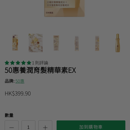
曼秀雷敦
🎊會員快閃優惠💌
1 則評論
50惠養潤育髮精華素EX
品牌:
50惠
HK$399.90
數量
加到購物車