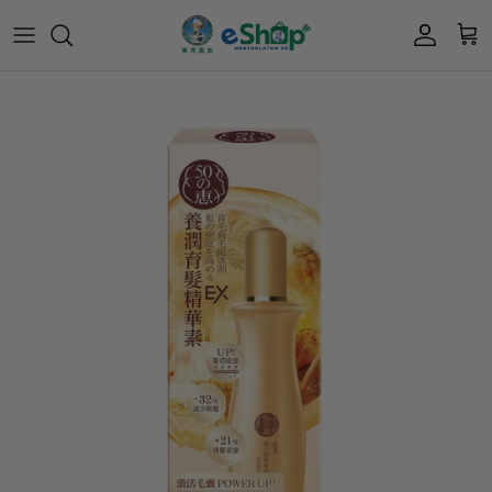
Acnes 優惠券
最新限定🔥
所有產品
所有產品
曼秀雷敦
Mentholatum
Oxy 優惠券
50惠 優惠
護膚用品
面部護理
樂敦 Rohto
肌研極潤保濕冰感霜優惠券
肌研 Hada Labo 優惠
個人護理用品
身體護理
會員獎賞計劃
肌研極潤保濕化妝水現金券
網店獨家套裝🌟
護眼產品
眼睛護理
肌研 Hada
Labo
短期貨特價區
保健產品
頭髮護理
品牌歷史及企業宗旨
50惠
為消費者提供潤唇膏、男士護膚、女士護膚、
積分兌換獎賞教學
防曬、抗痘等護膚品、50惠養髮及樂敦眼藥水
藥品等產品，以滿足香港不同消費者的需要。
按此細看品牌故事
。