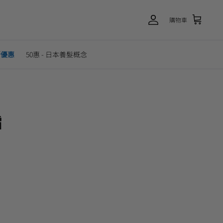
購物車
新優惠
50惠 - 日本養髮概念
霜