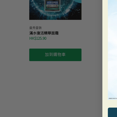
曼秀雷敦
滿水復活精華面霜
HK$125.90
加到購物車