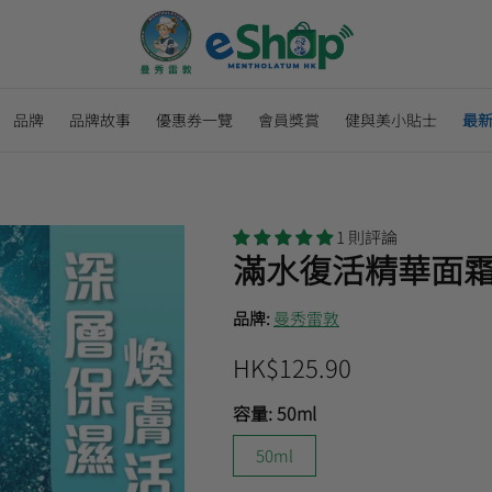
品牌
品牌故事
優惠券一覽
會員獎賞
健與美小貼士
最
1 則評論
滿水復活精華面
品牌:
曼秀雷敦
HK$125.90
容量:
50ml
50ml