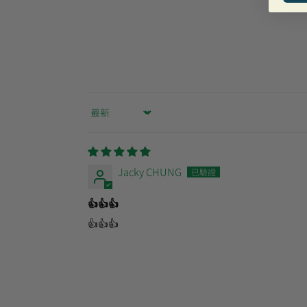
Sort by
Jacky CHUNG
👍👍👍
👍👍👍