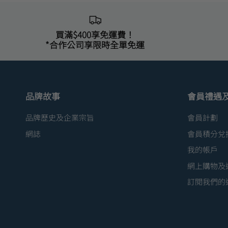
買滿$400享免運費！
*合作公司享限時全單免運
品牌故事
會員禮遇
品牌歷史及企業宗旨
會員計劃
網誌
會員積分兌
我的帳戶
網上購物及
訂閱我們的