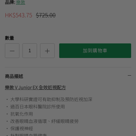
品牌:
樂敦
HK$543.75
$725.00
曼秀雷敦
🎊會員快閃優惠💌
數量
加到購物車
商品描述
樂敦 V Junior EX 全效近視配方
• 大學科研實證可有助抑制及預防近視加深
• 過百日本眼科醫院診所使用
• 抗氧化作用
• 改善眼睛血液循環、紓緩眼睛疲勞
• 保護視神經
• 針對眼睛血管健康