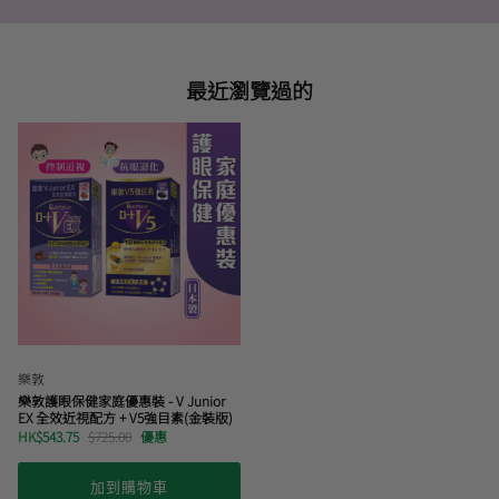
最近瀏覽過的
樂敦
樂敦護眼保健家庭優惠裝 - V Junior
EX 全效近視配方 + V5強目素(金裝版)
HK$543.75
$725.00
優惠
加到購物車