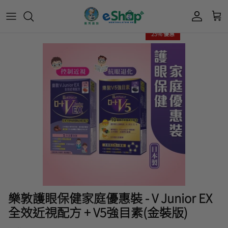
25% 優惠
Acnes 優惠券
最新限定🔥
所有產品
所有產品
曼秀雷敦
Mentholatum
Oxy 優惠券
50惠 優惠
護膚用品
面部護理
樂敦 Rohto
肌研極潤保濕冰感霜優惠券
肌研 Hada Labo 優惠
個人護理用品
身體護理
會員獎賞計劃
肌研極潤保濕化妝水現金券
網店獨家套裝🌟
護眼產品
眼睛護理
肌研 Hada
Labo
短期貨特價區
保健產品
頭髮護理
品牌歷史及企業宗旨
50惠
為消費者提供潤唇膏、男士護膚、女士護膚、
積分兌換獎賞教學
樂敦護眼保健家庭優惠裝 - V Junior EX
防曬、抗痘等護膚品、50惠養髮及樂敦眼藥水
全效近視配方 + V5強目素(金裝版)
藥品等產品，以滿足香港不同消費者的需要。
按此細看品牌故事
。