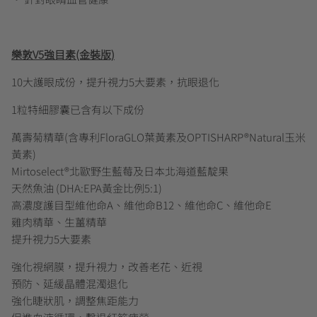
樂敦V5強目素(金裝版)
10大護眼成份，提升視力5大要素，抗眼退化
1粒特細膠囊已含有以下成份
萬壽菊精華(含專利FloraGLO葉黃素及OPTISHARP®Natural玉米
黃素)
Mirtoselect®北歐野生藍莓及日本北海道藍靛果
天然魚油 (DHA:EPA黃金比例5:1)
高濃度護目型維他命A、維他命B12、維他命C、維他命E
雞肉精華、生薑精華
提升視力5大要素
強化視網膜，提升視力，改善老花、近視
預防、延緩晶體混濁退化
強化睫狀肌，調整焦距能力