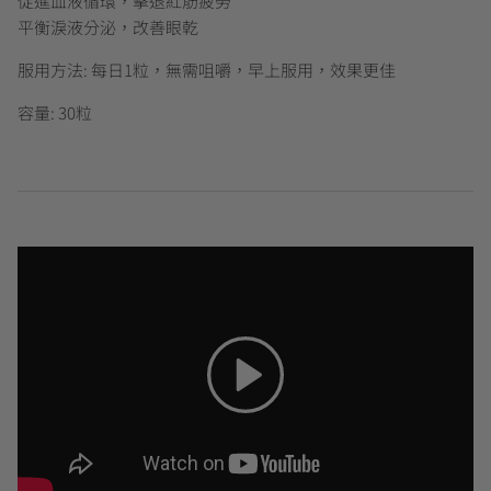
促進血液循環，擊退紅筋疲勞
平衡淚液分泌，改善眼乾
服用方法: 每日1粒，無需咀嚼，早上服用，效果更佳
容量: 30粒