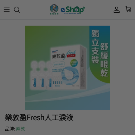
Acnes 優惠券
最新限定🔥
所有產品
所有產品
曼秀雷敦
Mentholatum
Oxy 優惠券
50惠 優惠
護膚用品
面部護理
樂敦 Rohto
肌研極潤保濕冰感霜優惠券
肌研 Hada Labo 優惠
個人護理用品
身體護理
會員獎賞計劃
肌研極潤保濕化妝水現金券
網店獨家套裝🌟
護眼產品
眼睛護理
肌研 Hada
Labo
短期貨特價區
保健產品
頭髮護理
品牌歷史及企業宗旨
50惠
為消費者提供潤唇膏、男士護膚、女士護膚、
積分兌換獎賞教學
樂敦盈Fresh人工淚液
防曬、抗痘等護膚品、50惠養髮及樂敦眼藥水
藥品等產品，以滿足香港不同消費者的需要。
品牌:
樂敦
按此細看品牌故事
。