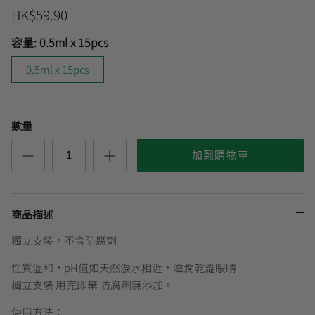
HK$59.90
容量:
0.5ml x 15pcs
曼秀雷敦
🎊會員快閃優惠💌
0.5ml x 15pcs
數量
加到購物車
商品描述
獨立支裝，不含防腐劑
性質溫和，pH值如天然淚水相近，滋潤乾澀眼睛
獨立支裝 用完即棄 防腐劑無添加。
使用方法：