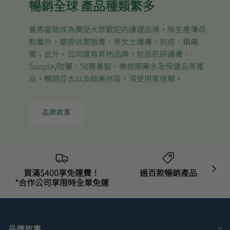
暢銷全球 產品種類繁多
曼秀雷敦成為廣受大眾歡迎的護理品牌，除生產薄荷
軟膏外，還提供潤唇膏、男女士護膚、抗痘、鎮痛
膏；此外，公司還有其他品牌，包括肌研護膚、
Sunplay防曬、50惠養髮、樂敦眼藥水及保健品等產
品，暢銷亞太以及歐美地區，深受用家信賴。
品牌故事
買滿$400享免運費！
過百款暢銷產品
*合作公司享限時全單免運
品牌故事