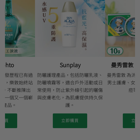
ohto
Sunplay
曼秀雷敦 Men
研發歷程已有過
防曬護理產品，包括防曬乳液、
曼秀雷敦 為消
域，樂敦始終站
防曬噴霧等，適合戶外活動或日
男士護膚、女士
沿，不斷推陳出
常使用，防止紫外線引起的曬傷
痘等
了一個又一個嶄
與皮膚老化，為肌膚提供持久保
眼產品。
護。
購買
立即購買
立即