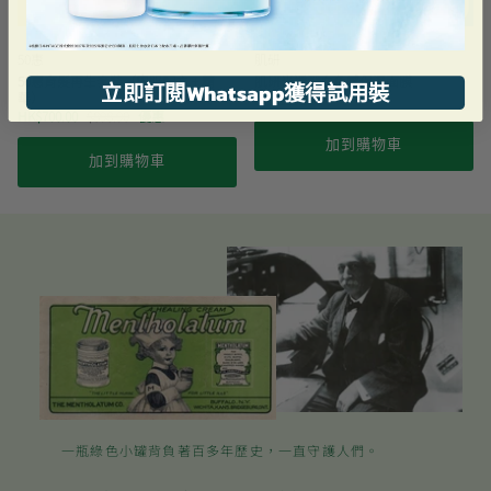
買1送1
50惠
肌研
50惠育髮再生套裝（内服配方 + 精
肌研光透潤血色感保濕面膜
立即訂閱Whatsapp獲得試用裝
華）
HK$118.00
HK$700.00
$898.90
優惠
加到購物車
加到購物車
一瓶綠色小罐背負著百多年歷史，一直守護人們。