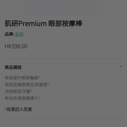
曼秀雷敦
肌研Premium 眼部按摩棒
🎊會員快閃優惠💌
品牌:
肌研
HK$98.00
商品描述
有助提升眼部輪廓^
有助促進眼周血液循環^
消除眼部浮腫^
有助改善眼霜導入^
^
效果因人而異