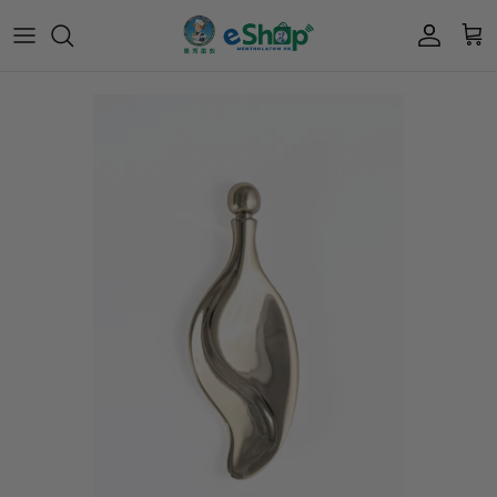
Acnes 優惠券
最新限定🔥
所有產品
所有產品
曼秀雷敦
Mentholatum
Oxy 優惠券
50惠 優惠
護膚用品
面部護理
樂敦 Rohto
肌研極潤保濕冰感霜優惠券
肌研 Hada Labo 優惠
個人護理用品
身體護理
會員獎賞計劃
肌研極潤保濕化妝水現金券
網店獨家套裝🌟
護眼產品
眼睛護理
肌研 Hada
Labo
短期貨特價區
保健產品
頭髮護理
品牌歷史及企業宗旨
50惠
為消費者提供潤唇膏、男士護膚、女士護膚、
積分兌換獎賞教學
防曬、抗痘等護膚品、50惠養髮及樂敦眼藥水
藥品等產品，以滿足香港不同消費者的需要。
按此細看品牌故事
。