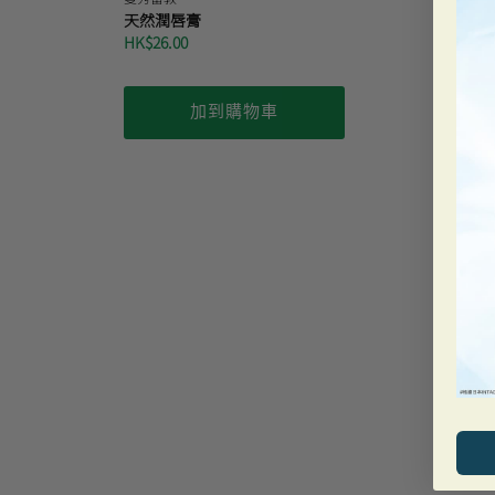
天然潤唇膏
HK$26.00
加到購物車