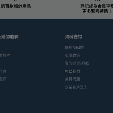
過百款暢銷產品
登記成為會員享
更多驚喜禮遇！
及購物體驗
資料查詢
條款及細則
換教學
私隱政策
關於退貨/退款
送貨
聯繫我們
通訊
常見問題
企業客戶登入