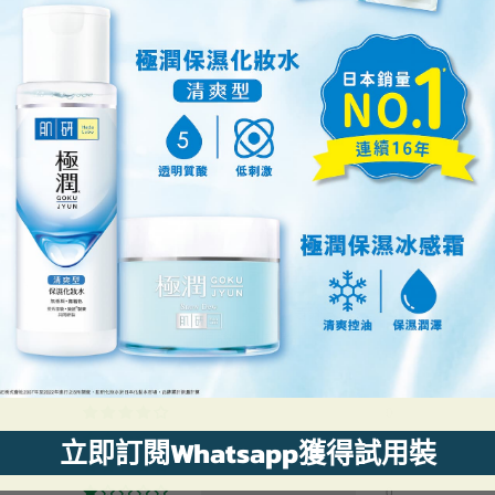
客戶評論
5.00 滿分 5 分
根據 1 則評論
1
0
0
立即訂閱Whatsapp獲得試用裝
0
0