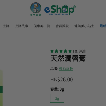
品牌
品牌故事
優惠券一覽
會員獎賞
健與美小貼士
最
1 則評論
天然潤唇膏
品牌:
曼秀雷敦
HK$26.00
容量:
3g
3g