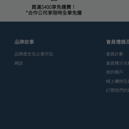
買滿$400享免運費！
*合作公司享限時全單免運
品牌故事
會員禮遇
品牌歷史及企業宗旨
會員計劃
網誌
會員積分兌
我的帳戶
網上購物及
訂閱我們的