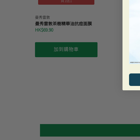
買1送1
曼秀雷敦
曼秀雷敦茶樹精華油抗痘面膜
HK$69.90
加到購物車