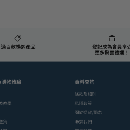
過百款暢銷產品
登記成為會員享
更多驚喜禮遇！
及購物體驗
資料查詢
條款及細則
換教學
私隱政策
關於退貨/退款
送貨
聯繫我們