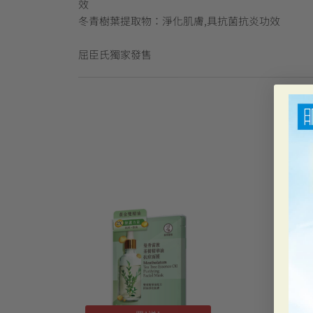
效
冬青樹葉提取物：淨化肌膚,具抗菌抗炎功效
屈臣氏獨家發售