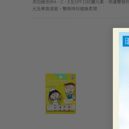
添加維他命A、C、E及SPF15抗曬元素，修護雙
光及寒風侵害，雙唇時刻健康柔潤