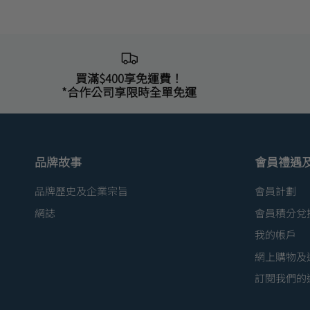
買滿$400享免運費！
*合作公司享限時全單免運
品牌故事
會員禮遇
品牌歷史及企業宗旨
會員計劃
網誌
會員積分兌
我的帳戶
網上購物及
訂閱我們的