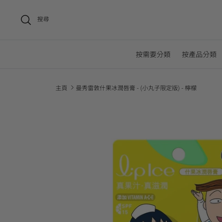
搜尋
按需要分類
按產品分類
主頁
曼秀雷敦什果冰潤唇膏 - (小丸子限定版) - 檸檬