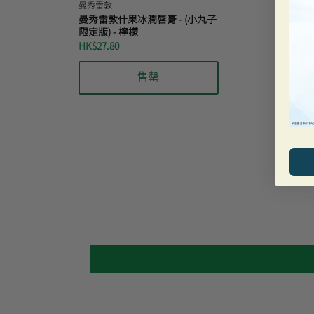
曼秀雷敦
曼秀雷敦什果冰潤唇膏 - (小丸子
限定版) - 檸檬
HK$27.80
售罄