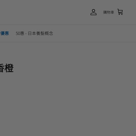
購物車
新優惠
50惠 - 日本養髮概念
香橙