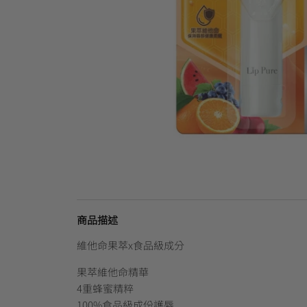
商品描述
維他命果萃x食品級成分
果萃維他命精華
4重蜂蜜精粹
100%食品級成份護唇