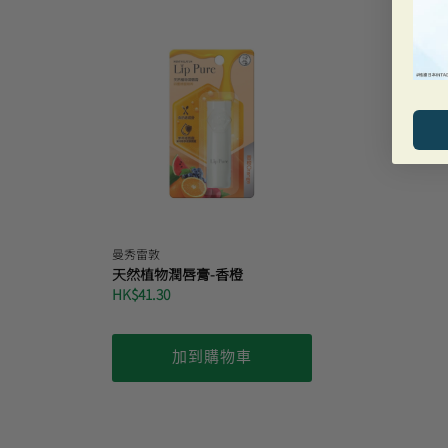
曼秀雷敦
天然植物潤唇膏-香橙
HK$41.30
加到購物車