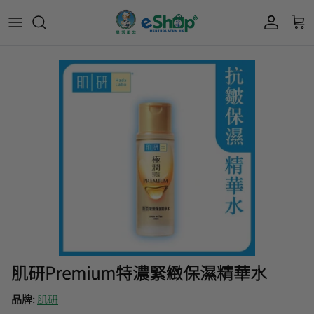
Acnes 優惠券
最新限定🔥
所有產品
所有產品
曼秀雷敦
Mentholatum
Oxy 優惠券
50惠 優惠
護膚用品
面部護理
樂敦 Rohto
肌研極潤保濕冰感霜優惠券
肌研 Hada Labo 優惠
個人護理用品
身體護理
會員獎賞計劃
肌研極潤保濕化妝水現金券
網店獨家套裝🌟
護眼產品
眼睛護理
肌研 Hada
Labo
短期貨特價區
保健產品
頭髮護理
品牌歷史及企業宗旨
50惠
為消費者提供潤唇膏、男士護膚、女士護膚、
積分兌換獎賞教學
肌研Premium特濃緊緻保濕精華水
防曬、抗痘等護膚品、50惠養髮及樂敦眼藥水
藥品等產品，以滿足香港不同消費者的需要。
品牌:
肌研
按此細看品牌故事
。