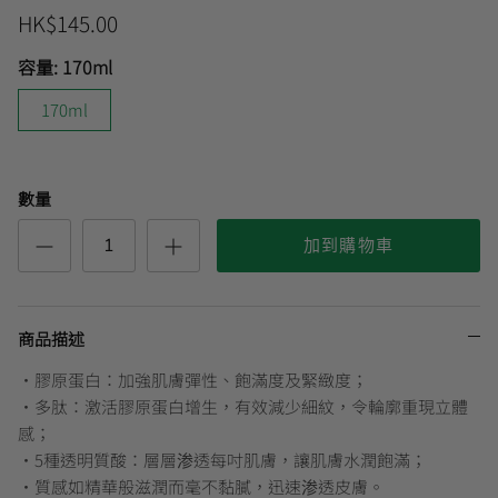
HK$145.00
容量:
170ml
曼秀雷敦
🎊會員快閃優惠💌
170ml
數量
加到購物車
商品描述
•膠原蛋白：加強肌膚彈性、飽滿度及緊緻度；
•多肽：激活膠原蛋白增生，有效減少細紋，令輪廓重現立體
感；
•5種透明質酸：層層渗透每吋肌膚，讓肌膚水潤飽滿；
•質感如精華般滋潤而毫不黏膩，迅速渗透皮膚。