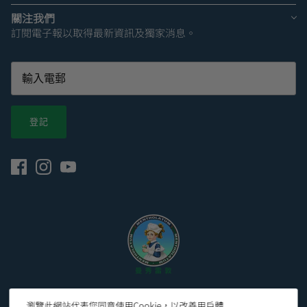
關注我們
訂閱電子報以取得最新資訊及獨家消息。
登記
© 2026
Mentholatum Hong Kong 曼秀雷敦香港官網
.
瀏覽此網站代表您同意使用Cookie，以改善用戶體