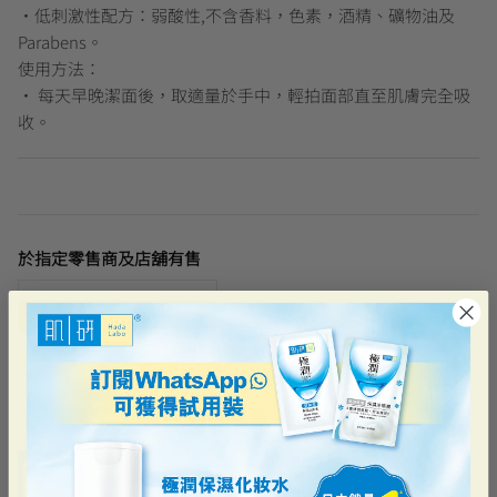
•低刺激性配方：弱酸性,不含香料，色素，酒精、礦物油及
Parabens。
使用方法：
• 每天早晚潔面後，取適量於手中，輕拍面部直至肌膚完全吸
收。
於指定零售商及店舖有售
最近瀏覽過的