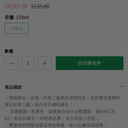
HK$67.50
$135.00
容量:
170ml
曼秀雷敦
🎊會員快閃優惠💌
170ml
數量
加到購物車
商品描述
•透過美白、保濕、抗氧三重美白浸透技術，從肌膚深處釋放
美白抗氧力量，由內至外調和膚色；
• 含煙酰胺、熊果苷、皇牌美白成分白藜蘆醇、維他命C及
B3，有效抗氧化，抑制黑色素，淡化及減少色斑；
•雙重透明質酸深層滋潤角質層，強化肌膚保濕屏障；