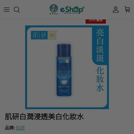
50% 優惠
Acnes 優惠券
最新限定🔥
所有產品
所有產品
曼秀雷敦
Mentholatum
Oxy 優惠券
50惠 優惠
護膚用品
面部護理
樂敦 Rohto
肌研極潤保濕冰感霜優惠券
肌研 Hada Labo 優惠
個人護理用品
身體護理
會員獎賞計劃
肌研極潤保濕化妝水現金券
網店獨家套裝🌟
護眼產品
眼睛護理
肌研 Hada
Labo
短期貨特價區
保健產品
頭髮護理
品牌歷史及企業宗旨
50惠
為消費者提供潤唇膏、男士護膚、女士護膚、
積分兌換獎賞教學
肌研白潤浸透美白化妝水
防曬、抗痘等護膚品、50惠養髮及樂敦眼藥水
藥品等產品，以滿足香港不同消費者的需要。
品牌:
肌研
按此細看品牌故事
。