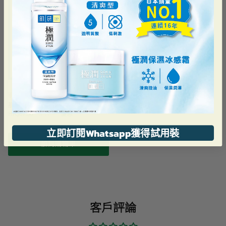
肌研
肌研白潤浸透美白化妝水
HK$67.50
$135.00
優惠
立即訂閱Whatsapp獲得試用裝
加到購物車
客戶評論