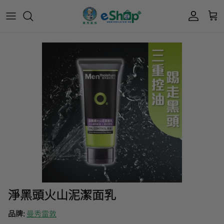
Acnes 優惠券
最新限定🔥
所有產品
所有產品
曼秀雷敦
Mentholatum
Oxy 優惠券
50惠 優惠
護膚用品
面部護理
樂敦 Rohto
肌研極潤保濕冰感霜優惠券
肌研 Hada Labo 優惠
個人護理用品
身體護理
會員獎賞計劃
肌研極潤保濕化妝水現金券
網店獨家套裝🌟
護眼產品
眼睛護理
肌研 Hada
Labo
短期貨特價區
保健產品
頭髮護理
品牌歷史及企業宗旨
50惠
為消費者提供潤唇膏、男士護膚、女士護膚、
積分兌換獎賞教學
淨黑頭火山泥潔面乳
防曬、抗痘等護膚品、50惠養髮及樂敦眼藥水
藥品等產品，以滿足香港不同消費者的需要。
品牌:
曼秀雷敦
按此細看品牌故事
。