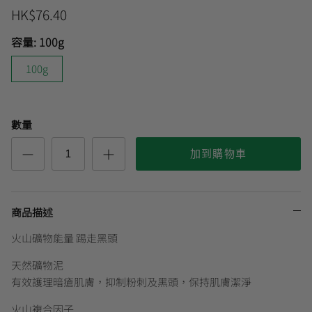
HK$76.40
容量:
100g
曼秀雷敦
🎊會員快閃優惠💌
100g
數量
加到購物車
商品描述
火山礦物能量 踢走黑頭
天然礦物泥
有效護理暗瘡肌膚，抑制粉刺及黑頭，保持肌膚潔淨
火山複合因子