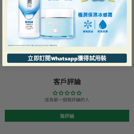
曼秀雷敦
淨黑頭火山泥潔面乳
HK$76.40
加到購物車
立即訂閱Whatsapp獲得試用裝
客戶評論
成為第一個寫評論的人
寫評論