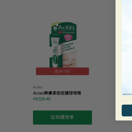
買2件75折
Acnes
Acnes樂膚潔痘痘護理啫喱
HK$59.40
加到購物車