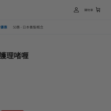
購物車
新優惠
50惠 - 日本養髮概念
痘護理啫喱