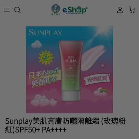
Acnes 優惠券
最新限定🔥
所有產品
所有產品
曼秀雷敦
Mentholatum
Oxy 優惠券
50惠 優惠
護膚用品
面部護理
樂敦 Rohto
肌研極潤保濕冰感霜優惠券
肌研 Hada Labo 優惠
個人護理用品
身體護理
會員獎賞計劃
肌研極潤保濕化妝水現金券
網店獨家套裝🌟
護眼產品
眼睛護理
肌研 Hada
Labo
短期貨特價區
保健產品
頭髮護理
品牌歷史及企業宗旨
50惠
為消費者提供潤唇膏、男士護膚、女士護膚、
積分兌換獎賞教學
Sunplay美肌亮膚防曬隔離霜 (玫瑰粉
防曬、抗痘等護膚品、50惠養髮及樂敦眼藥水
紅)SPF50+ PA++++
藥品等產品，以滿足香港不同消費者的需要。
按此細看品牌故事
。