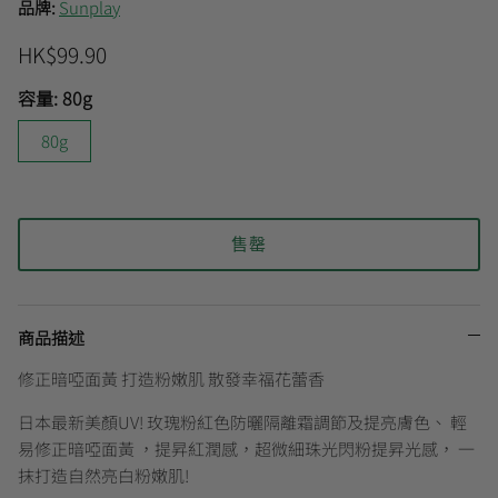
品牌:
Sunplay
HK$99.90
曼秀雷敦
🎊會員快閃優惠💌
容量:
80g
80g
售罄
商品描述
修正暗啞面黃 打造粉嫩肌 散發幸福花蕾香
日本最新美顏UV! 玫瑰粉紅色防曬隔離霜調節及提亮膚色、 輕
易修正暗啞面黃 ，提昇紅潤感，超微細珠光閃粉提昇光感， 一
抹打造自然亮白粉嫩肌!