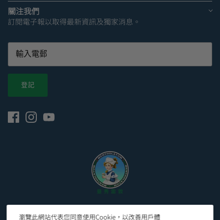
關注我們
訂閱電子報以取得最新資訊及獨家消息。
登記
© 2026
Mentholatum Hong Kong 曼秀雷敦香港官網
.
瀏覽此網站代表您同意使用Cookie，以改善用戶體