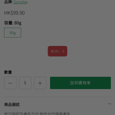
品牌:
Sunplay
HK$99.90
曼秀雷敦
🎊會員快閃優惠💌
容量:
80g
80g
買1送1
數量
加到購物車
商品描述
修正暗啞及膚色不均 營造自然健康膚色