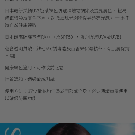
日本最新美顏UV! 奶茶裸色防曬隔離霜調節及提亮膚色、 輕易
修正暗啞及膚色不均 ，超微細珠光閃粉提昇透亮光感， 一抹打
造自然健康裸妝!
日本最高防曬基準PA++++及SPF50+，強力抵禦UVA及UVB!
蘊含透明質酸、維他命C誘導體及百香果保濕精華，令肌膚保持
水潤!
健康膚色適用，可作妝前底霜!
性質溫和，通過敏感測試!
使用方法： 取少量並均勻塗於面部或全身，必要時請重覆使用
以確保防曬功能