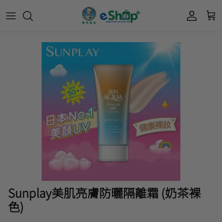
Acnes 優惠券
最新限定🔥
所有產品
所有產品
曼秀雷敦
Mentholatum
Oxy 優惠券
50惠 優惠
護膚用品
面部護理
樂敦 Rohto
肌研極潤保濕冰感霜優惠券
肌研 Hada Labo 優惠
個人護理用品
身體護理
會員獎賞計劃
肌研極潤保濕化妝水現金券
網店獨家套裝🌟
護眼產品
眼睛護理
肌研 Hada
Labo
短期貨特價區
保健產品
頭髮護理
品牌歷史及企業宗旨
50惠
為消費者提供潤唇膏、男士護膚、女士護膚、
積分兌換獎賞教學
Sunplay美肌亮膚防曬隔離霜 (奶茶裸
防曬、抗痘等護膚品、50惠養髮及樂敦眼藥水
色)
藥品等產品，以滿足香港不同消費者的需要。
按此細看品牌故事
。