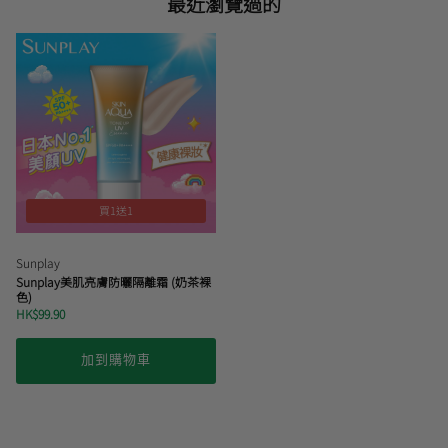
最近瀏覽過的
買1送1
Sunplay
Sunplay美肌亮膚防曬隔離霜 (奶茶裸
色)
HK$99.90
加到購物車