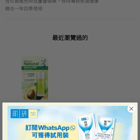
含珍貴維他命及蘆薈精華，保持嘴唇柔潤健康
適合一年四季使用
最近瀏覽過的
曼秀雷敦
天然潤唇膏
HK$26.00