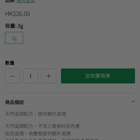
品牌:
曼秀雷敦
HK$26.00
曼秀雷敦
🎊會員快閃優惠💌
容量:
3g
3g
數量
加到購物車
商品描述
天然滋潤配方，提供額外滋潤
天然滋潤配方，不含人造香料及色素
加倍滋潤，為雙唇提供額外滋潤