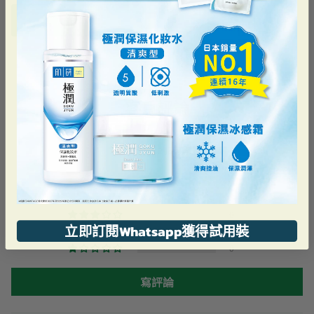
加到購物車
客戶評論
5.00 滿分 5 分
根據 1 則評論
1
0
0
立即訂閱Whatsapp獲得試用裝
0
0
寫評論