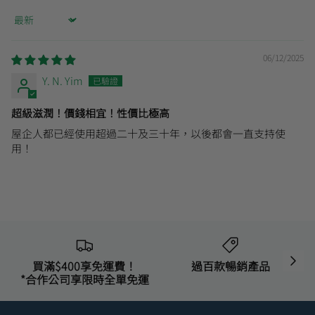
Sort by
06/12/2025
Y. N. Yim
超級滋潤！價錢相宜！性價比極高
屋企人都已經使用超過二十及三十年，以後都會一直支持使
用！
買滿$400享免運費！
過百款暢銷產品
*合作公司享限時全單免運