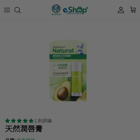
Acnes 優惠券
最新限定🔥
所有產品
所有產品
曼秀雷敦
Mentholatum
Oxy 優惠券
50惠 優惠
護膚用品
面部護理
樂敦 Rohto
肌研極潤保濕冰感霜優惠券
肌研 Hada Labo 優惠
個人護理用品
身體護理
會員獎賞計劃
肌研極潤保濕化妝水現金券
網店獨家套裝🌟
護眼產品
眼睛護理
肌研 Hada
Labo
短期貨特價區
保健產品
頭髮護理
品牌歷史及企業宗旨
50惠
為消費者提供潤唇膏、男士護膚、女士護膚、
積分兌換獎賞教學
1 則評論
防曬、抗痘等護膚品、50惠養髮及樂敦眼藥水
天然潤唇膏
藥品等產品，以滿足香港不同消費者的需要。
按此細看品牌故事
。