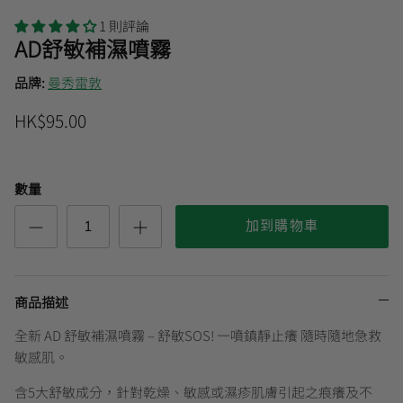
1 則評論
AD舒敏補濕噴霧
曼秀雷敦
🎊會員快閃優惠💌
品牌:
曼秀雷敦
HK$95.00
數量
加到購物車
商品描述
全新 AD 舒敏補濕噴霧 – 舒敏SOS! 一噴鎮靜止癢 隨時隨地急救
敏感肌。
含5大舒敏成分，針對乾燥、敏感或濕疹肌膚引起之痕癢及不