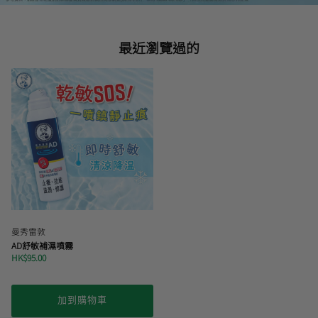
最近瀏覽過的
曼秀雷敦
AD舒敏補濕噴霧
HK$95.00
加到購物車