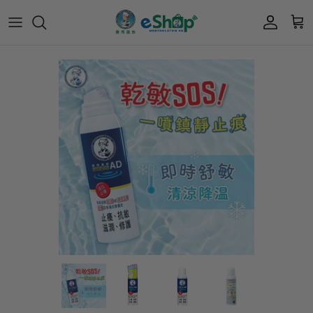
Acnes 優惠券
最新限定🔥
所有產品
所有產品
曼秀雷敦
Mentholatum
Oxy 優惠券
50惠 優惠
護膚用品
面部護理
樂敦 Rohto
肌研極潤保濕冰感霜優惠券
肌研 Hada Labo 優惠
個人護理用品
身體護理
會員獎賞計劃
肌研極潤保濕化妝水現金券
網店獨家套裝🌟
護眼產品
眼睛護理
肌研 Hada
Labo
短期貨特價區
保健產品
頭髮護理
品牌歷史及企業宗旨
50惠
為消費者提供潤唇膏、男士護膚、女士護膚、
積分兌換獎賞教學
防曬、抗痘等護膚品、50惠養髮及樂敦眼藥水
藥品等產品，以滿足香港不同消費者的需要。
按此細看品牌故事
。