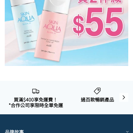
曼秀雷敦
🎊會員快閃優惠💌
買滿$400享免運費！
過百款暢銷產品
*合作公司享限時全單免運
品牌故事