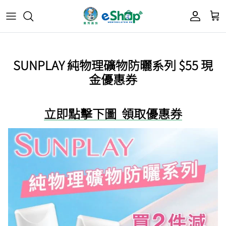
Acnes 優惠券
最新限定🔥
所有產品
所有產品
曼秀雷敦
SUNPLAY 純物理礦物防曬系列 $55 現
Mentholatum
金優惠券
Oxy 優惠券
50惠 優惠
護膚用品
面部護理
樂敦 Rohto
肌研極潤保濕冰感霜優惠券
肌研 Hada Labo 優惠
個人護理用品
身體護理
立即點擊下圖 領取優惠券
會員獎賞計劃
肌研極潤保濕化妝水現金券
網店獨家套裝🌟
護眼產品
眼睛護理
肌研 Hada
Labo
短期貨特價區
保健產品
頭髮護理
品牌歷史及企業宗旨
50惠
為消費者提供潤唇膏、男士護膚、女士護膚、
積分兌換獎賞教學
防曬、抗痘等護膚品、50惠養髮及樂敦眼藥水
藥品等產品，以滿足香港不同消費者的需要。
按此細看品牌故事
。