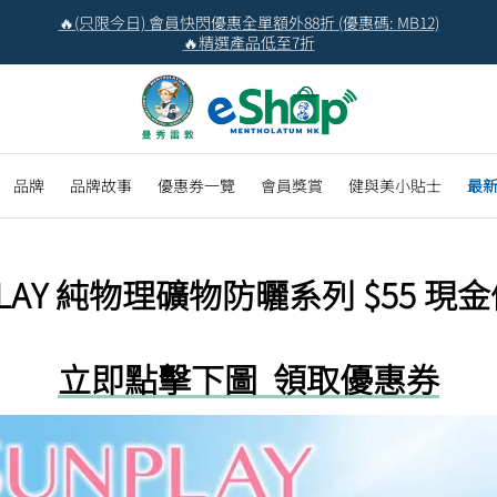
🔥(只限今日) 會員快閃優惠全單額外88折 (優惠碼: MB12)
🔥精選產品低至7折
品牌
品牌故事
優惠券一覽
會員獎賞
健與美小貼士
最
PLAY 純物理礦物防曬系列 $55 現
立即點擊下圖 領取優惠券