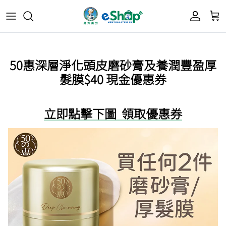
Acnes 優惠券
最新限定🔥
所有產品
所有產品
曼秀雷敦
50惠深層淨化頭皮磨砂膏及養潤豐盈厚
Mentholatum
髮膜$40 現金優惠券
Oxy 優惠券
50惠 優惠
護膚用品
面部護理
樂敦 Rohto
肌研極潤保濕冰感霜優惠券
肌研 Hada Labo 優惠
個人護理用品
身體護理
立即點擊下圖 領取優惠券
會員獎賞計劃
肌研極潤保濕化妝水現金券
網店獨家套裝🌟
護眼產品
眼睛護理
肌研 Hada
Labo
短期貨特價區
保健產品
頭髮護理
品牌歷史及企業宗旨
50惠
為消費者提供潤唇膏、男士護膚、女士護膚、
積分兌換獎賞教學
防曬、抗痘等護膚品、50惠養髮及樂敦眼藥水
藥品等產品，以滿足香港不同消費者的需要。
按此細看品牌故事
。