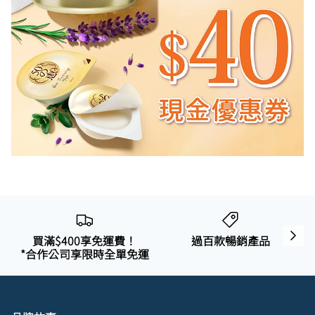
曼秀雷敦
🎊會員快閃優惠💌
買滿$400享免運費！
過百款暢銷產品
*合作公司享限時全單免運