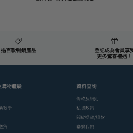
過百款暢銷產品
登記成為會員享
更多驚喜禮遇！
及購物體驗
資料查詢
條款及細則
換教學
私隱政策
關於退貨/退款
送貨
聯繫我們