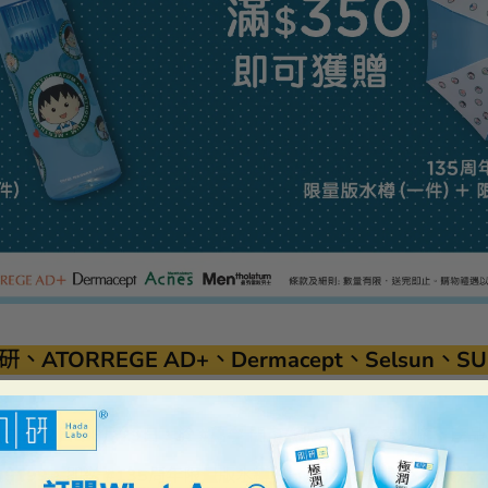
ORREGE AD+、Dermacept、Selsun、S
由8月2日至8月29日，於
#
萬寧 門市/網店 買曼秀雷敦旗下產
滿$199，即送
#135周年限量版水樽
（一件）* (共3款，隨機送