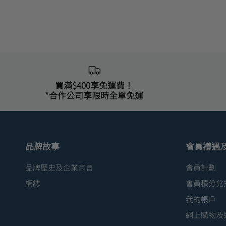
買滿$400享免運費！
*合作公司享限時全單免運
品牌故事
會員禮遇
品牌歷史及企業宗旨
會員計劃
網誌
會員積分兌
我的帳戶
網上購物及