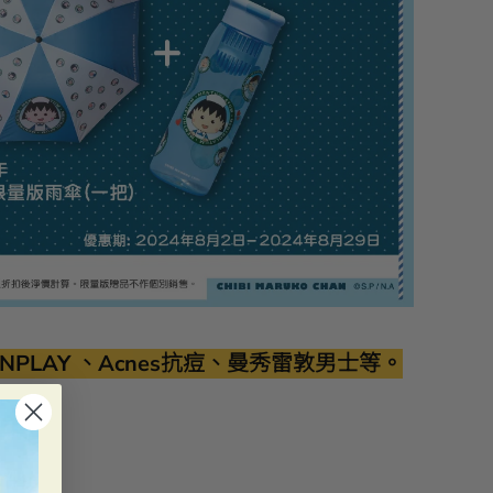
UNPLAY 、Acnes抗痘、曼秀雷敦男士等。
品︰
一件)