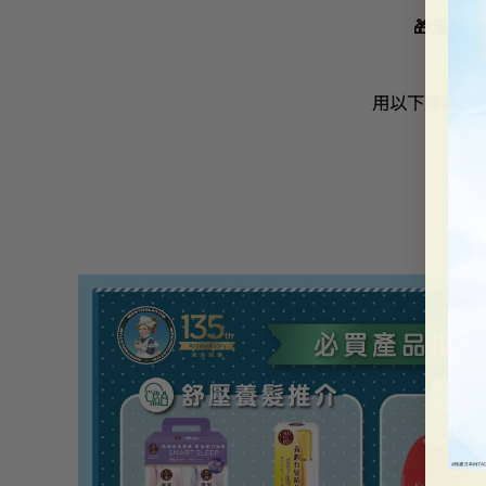
🎁滿$3
用以下建議配