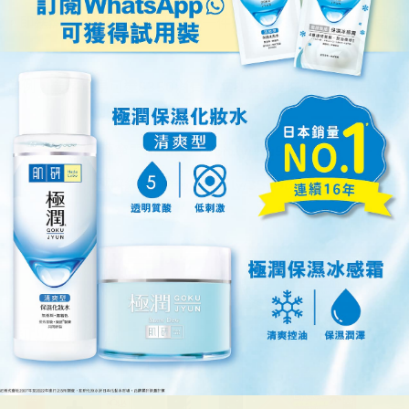
50，即送
#135周年限量版水樽
（一件）及
#135周年限量版雨傘
搭為例，顧客輕易可達$350消費，立即獲贈2件限量版禮品，立
萬寧門市: https://bit.ly/4fu9rms
萬寧網店:
https://bit.ly/3SyDdML