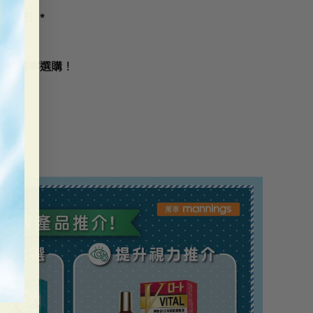
（一把）*
即到萬寧選購！