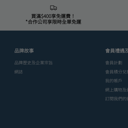
買滿$400享免運費！
*合作公司享限時全單免運
品牌故事
會員禮遇
品牌歷史及企業宗旨
會員計劃
網誌
會員積分兌
我的帳戶
網上購物及
訂閱我們的