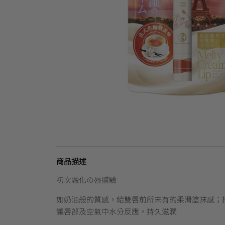
商品描述
初次融化の唇體驗
如奶油般的質感，給雙唇前所未有的柔滑塗抹感；採用"Mo
讓唇部及空氣中水分反應，持久滋潤