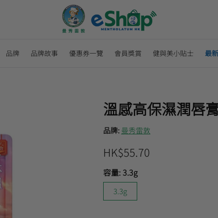
品牌
品牌故事
優惠券一覽
會員獎賞
健與美小貼士
最
溫感高保濕潤唇膏
品牌:
曼秀雷敦
HK$55.70
容量:
3.3g
3.3g