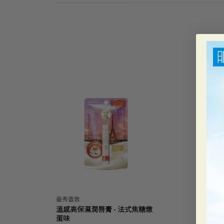
曼秀雷敦
溫感高保濕潤唇膏 - 法式焦糖燉
蛋味