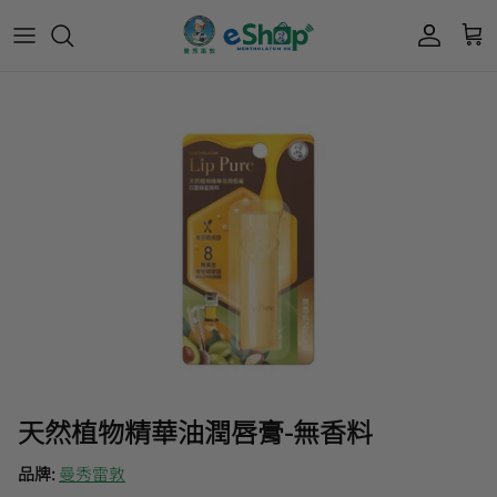
會員獎賞計劃
Acnes 優惠券
最新限定🔥
所有產品
所有產品
曼秀雷敦
積分兌換獎賞教學
Mentholatum
🎊會員快閃優惠💌
Oxy 優惠券
50惠 優惠
護膚用品
面部護理
樂敦 Rohto
肌研極潤保濕冰感霜優惠券
肌研 Hada Labo 優惠
個人護理用品
身體護理
肌研極潤保濕化妝水現金券
網店獨家套裝🌟
護眼產品
眼睛護理
肌研 Hada
Labo
短期貨特價區
保健產品
頭髮護理
品牌歷史及企業宗旨
50惠
為消費者提供潤唇膏、男士護膚、女士護膚、
天然植物精華油潤唇膏-無香料
防曬、抗痘等護膚品、50惠養髮及樂敦眼藥水
藥品等產品，以滿足香港不同消費者的需要。
品牌:
曼秀雷敦
按此細看品牌故事
。