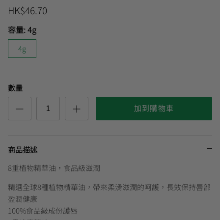
HK$46.70
容量:
4g
曼秀雷敦
4g
數量
加到購物車
商品描述
8重植物精華油，食品級滋潤
精選全球8種植物精華油，帶來柔滑滋潤的呵護，長效保持唇部
盈潤健康
100%食品級成份護唇