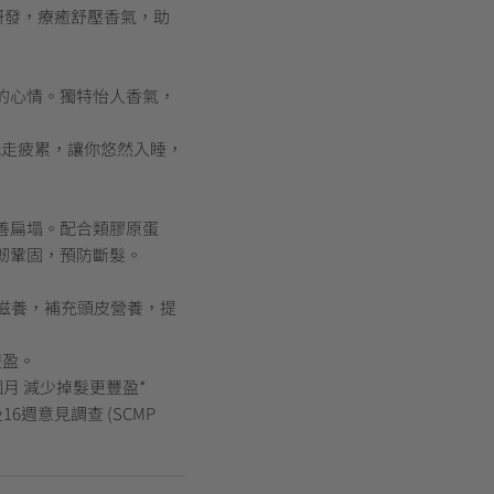
技術研發，療癒舒壓香氣，助
的心情。獨特怡人香氣，
，洗走疲累，讓你悠然入睡，
善扁塌。配合類膠原蛋
韌鞏固，預防斷髮。
滋養，補充頭皮營養，提
豐盈。
月 減少掉髮更豐盈*
6週意見調查 (SCMP