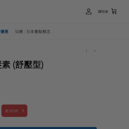
購物車
新優惠
50惠 - 日本養髮概念
素 (舒壓型)
買2件9折