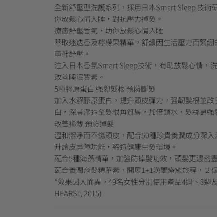
全新舒壓型洗護系列，採用日本Smart Sleep 
你放鬆心情入睡，對抗壓力掉髮。
療癒舒壓香氣，助你放鬆心情入睡
萃取迷迭香及檸檬果精華，舒緩因生活壓力而緊綳
寧神舒壓。
注入日本香氛Smart Sleep技術，有助放鬆心情
改善睡眠質素。
5種膠原蛋白 强韌髮根 預防斷髮
加入水解膠原蛋白，提升頭皮彈力，强韌髮根並改
白，深層滲透至髮根角質層，加倍鎖水，髮絲更强
改善稀薄 預防掉髮
溫和潔淨而不傷頭皮，配合50種珍貴養潤成分深入
升頭皮屏障功能，締造健康生髮環境。
配合5種海藻精華，加強防掉髮功效，頭髮更濃密
配合養潤育髮精華素，開展1+1晚間療癒旅程，２個
*效果因人而異，49名女性分別使用產品4週、8週及1
HEARST, 2015)