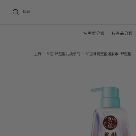
搜尋
按需要分類
按產品分類
主頁
50惠 舒壓型洗護系列
50惠養潤豐盈護髮素 (舒壓型)