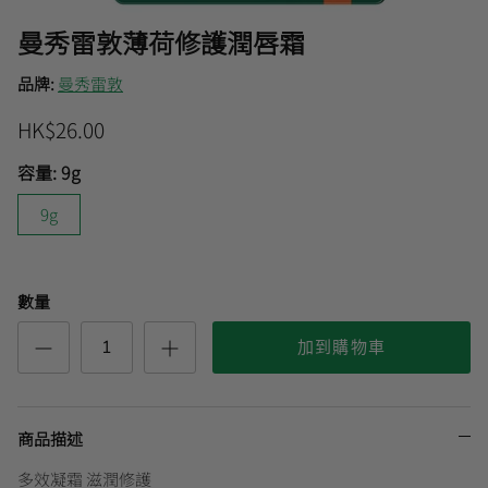
曼秀雷敦薄荷修護潤唇霜
曼秀雷敦
品牌:
曼秀雷敦
🎊會員快閃優惠💌
HK$26.00
容量:
9g
9g
數量
加到購物車
商品描述
多效凝霜 滋潤修護