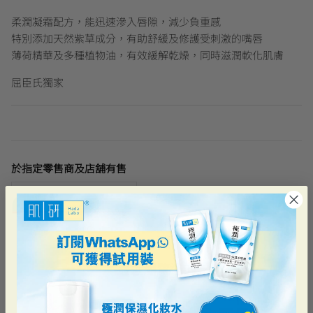
柔潤凝霜配方，能迅速滲入唇隙，減少負重感
特別添加天然紫草成分，有助舒緩及修護受刺激的嘴唇
薄荷精華及多種植物油，有效緩解乾燥，同時滋潤軟化肌膚
屈臣氏獨家
於指定零售商及店舖有售
最近瀏覽過的