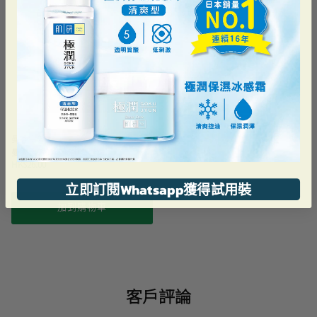
曼秀雷敦
曼秀雷敦薄荷修護潤唇霜
HK$26.00
立即訂閱Whatsapp獲得試用裝
加到購物車
客戶評論