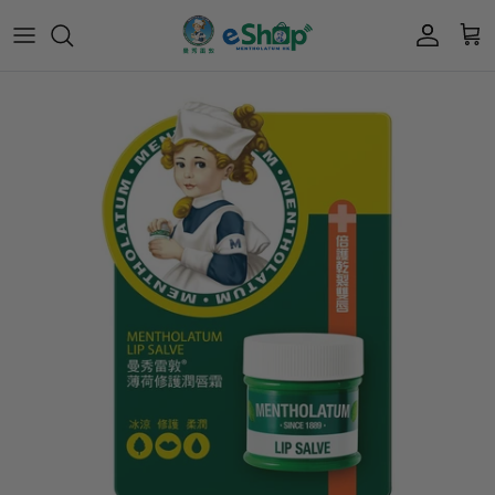
Acnes 優惠券
最新限定🔥
所有產品
所有產品
曼秀雷敦
Mentholatum
Oxy 優惠券
50惠 優惠
護膚用品
面部護理
樂敦 Rohto
肌研極潤保濕冰感霜優惠券
肌研 Hada Labo 優惠
個人護理用品
身體護理
會員獎賞計劃
肌研極潤保濕化妝水現金券
網店獨家套裝🌟
護眼產品
眼睛護理
肌研 Hada
Labo
短期貨特價區
保健產品
頭髮護理
品牌歷史及企業宗旨
50惠
為消費者提供潤唇膏、男士護膚、女士護膚、
積分兌換獎賞教學
防曬、抗痘等護膚品、50惠養髮及樂敦眼藥水
藥品等產品，以滿足香港不同消費者的需要。
按此細看品牌故事
。