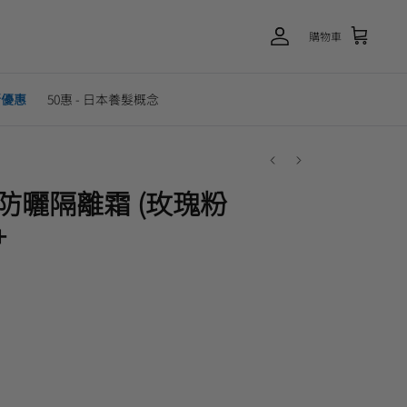
購物車
新優惠
50惠 - 日本養髮概念
膚防曬隔離霜 (玫瑰粉
+