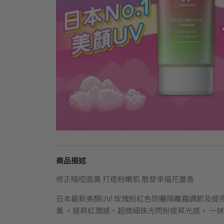
商品描述
修正暗啞面黃 打造粉嫩肌 散發幸福花蕾香
日本最新美顏UV! 玫瑰粉紅色防曬隔離霜調節及提
黃 ，提昇紅潤感，超微細珠光閃粉提昇光感， 一抹