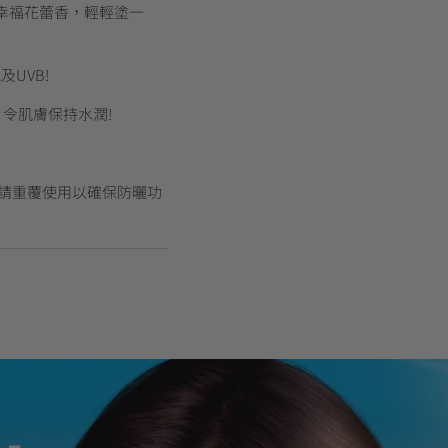
幸福花蕾香，輕輕塗一
及UVB!
令肌膚保持水潤!
時請重覆使用以確保防曬功