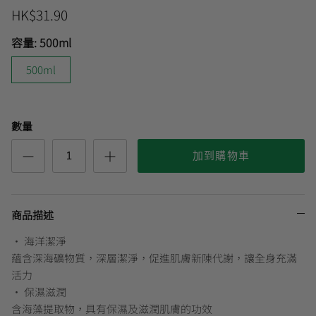
HK$31.90
容量:
500ml
曼秀雷敦
🎊會員快閃優惠💌
500ml
數量
加到購物車
商品描述
• 海洋潔淨
蘊含深海礦物質，深層潔淨，促進肌膚新陳代謝，讓全身充滿
活力
• 保濕滋潤
含海藻提取物，具有保濕及滋潤肌膚的功效