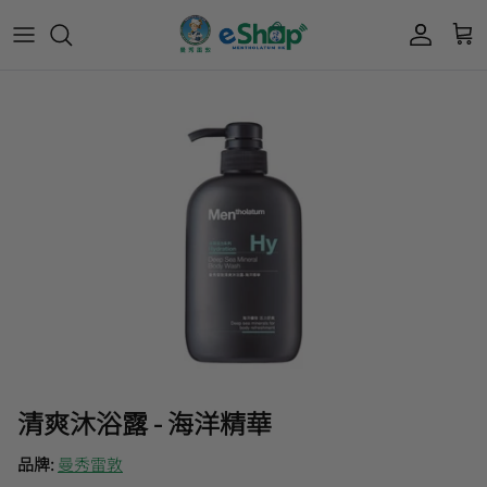
Acnes 優惠券
最新限定🔥
所有產品
所有產品
曼秀雷敦
Mentholatum
Oxy 優惠券
50惠 優惠
護膚用品
面部護理
樂敦 Rohto
肌研極潤保濕冰感霜優惠券
肌研 Hada Labo 優惠
個人護理用品
身體護理
會員獎賞計劃
肌研極潤保濕化妝水現金券
網店獨家套裝🌟
護眼產品
眼睛護理
肌研 Hada
Labo
短期貨特價區
保健產品
頭髮護理
品牌歷史及企業宗旨
50惠
為消費者提供潤唇膏、男士護膚、女士護膚、
積分兌換獎賞教學
清爽沐浴露 - 海洋精華
防曬、抗痘等護膚品、50惠養髮及樂敦眼藥水
藥品等產品，以滿足香港不同消費者的需要。
品牌:
曼秀雷敦
按此細看品牌故事
。