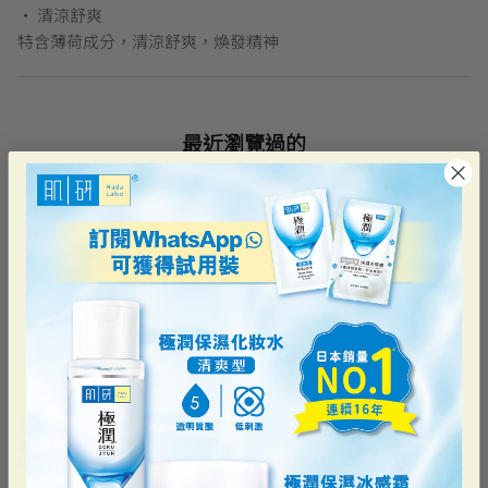
• 清涼舒爽
特含薄荷成分，清涼舒爽，煥發精神
最近瀏覽過的
曼秀雷敦
清爽沐浴露 - 海洋精華
HK$31.90