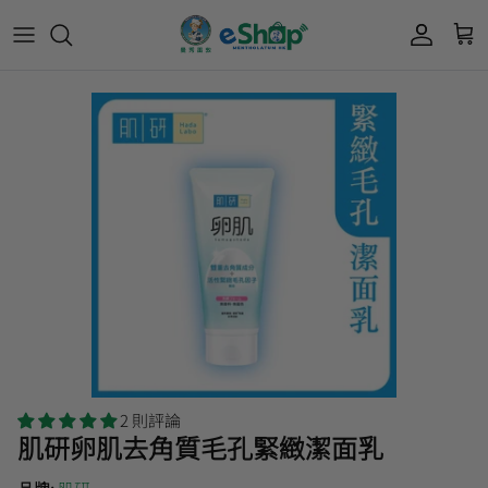
Acnes 優惠券
最新限定🔥
所有產品
所有產品
曼秀雷敦
Mentholatum
Oxy 優惠券
50惠 優惠
護膚用品
面部護理
樂敦 Rohto
肌研極潤保濕冰感霜優惠券
肌研 Hada Labo 優惠
個人護理用品
身體護理
會員獎賞計劃
肌研極潤保濕化妝水現金券
網店獨家套裝🌟
護眼產品
眼睛護理
肌研 Hada
Labo
短期貨特價區
保健產品
頭髮護理
品牌歷史及企業宗旨
50惠
為消費者提供潤唇膏、男士護膚、女士護膚、
積分兌換獎賞教學
2 則評論
防曬、抗痘等護膚品、50惠養髮及樂敦眼藥水
肌研卵肌去角質毛孔緊緻潔面乳
藥品等產品，以滿足香港不同消費者的需要。
按此細看品牌故事
。