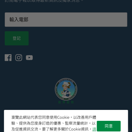
登記
© 2026
Mentholatum Hong Kong 曼秀雷敦香港官網
.
瀏覽此網站代表您同意使用Cookie，以改善用戶體
驗、提供為您度身訂造的優惠、監察流量統計，以
同意
及促進資訊交流。要了解更多關於Cookie資訊，
請