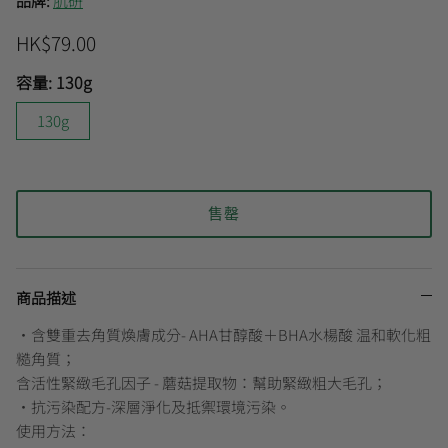
品牌:
肌研
HK$79.00
曼秀雷敦
🎊會員快閃優惠💌
容量:
130g
130g
售罄
商品描述
•含雙重去角質煥膚成分- AHA甘醇酸＋BHA水楊酸 温和軟化粗
糙角質；
含活性緊緻毛孔因子 - 蘑菇提取物：幫助緊緻粗大毛孔；
•抗污染配方-深層淨化及抵禦環境污染。
使用方法：