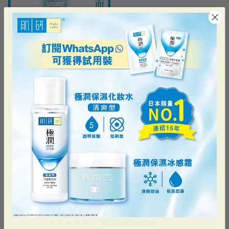
肌研
肌研卵肌去角質毛孔緊緻潔面乳
HK$79.00
售罄
客戶評論
5.00 滿分 5 分
根據 2 則評論
2