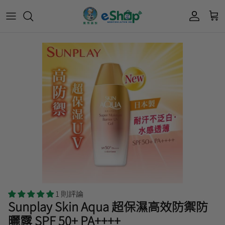
Acnes 優惠券
最新限定🔥
所有產品
所有產品
曼秀雷敦
Mentholatum
Oxy 優惠券
50惠 優惠
護膚用品
面部護理
樂敦 Rohto
肌研極潤保濕冰感霜優惠券
肌研 Hada Labo 優惠
個人護理用品
身體護理
會員獎賞計劃
肌研極潤保濕化妝水現金券
網店獨家套裝🌟
護眼產品
眼睛護理
肌研 Hada
Labo
短期貨特價區
保健產品
頭髮護理
品牌歷史及企業宗旨
50惠
為消費者提供潤唇膏、男士護膚、女士護膚、
積分兌換獎賞教學
1 則評論
防曬、抗痘等護膚品、50惠養髮及樂敦眼藥水
Sunplay Skin Aqua 超保濕高效防禦防
藥品等產品，以滿足香港不同消費者的需要。
曬露 SPF 50+ PA++++
按此細看品牌故事
。