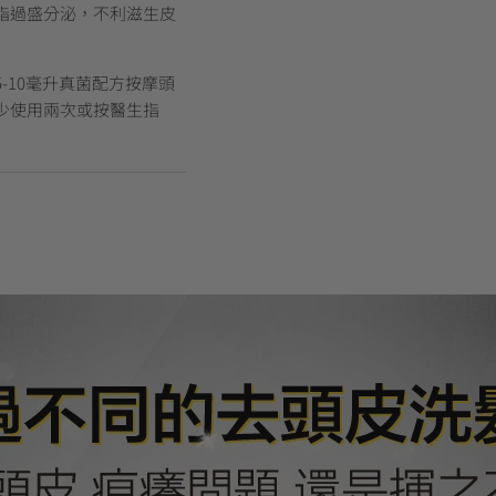
脂過盛分泌，不利滋生皮
-10毫升真菌配方按摩頭
少使用兩次或按醫生指