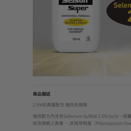
商品描述
2.5%抗真菌配方 强效去頭屑
強效配方內含有Selenium Sulfide 2.5% (w/
皮及頭痕之真菌 — 皮屑芽胞菌（Pityrosporum Ova