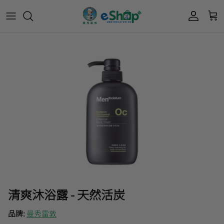
Acnes 優惠券
最新限定🔥
所有產品
所有產品
曼秀雷敦
Mentholatum
Oxy 優惠券
50惠 優惠
護膚用品
面部護理
樂敦 Rohto
肌研極潤保濕冰感霜優惠券
肌研 Hada Labo 優惠
個人護理用品
身體護理
會員獎賞計劃
肌研極潤保濕化妝水現金券
網店獨家套裝🌟
護眼產品
眼睛護理
肌研 Hada
Labo
短期貨特價區
保健產品
頭髮護理
品牌歷史及企業宗旨
50惠
為消費者提供潤唇膏、男士護膚、女士護膚、
積分兌換獎賞教學
清爽沐浴露 - 天然活炭
防曬、抗痘等護膚品、50惠養髮及樂敦眼藥水
藥品等產品，以滿足香港不同消費者的需要。
品牌:
曼秀雷敦
按此細看品牌故事
。