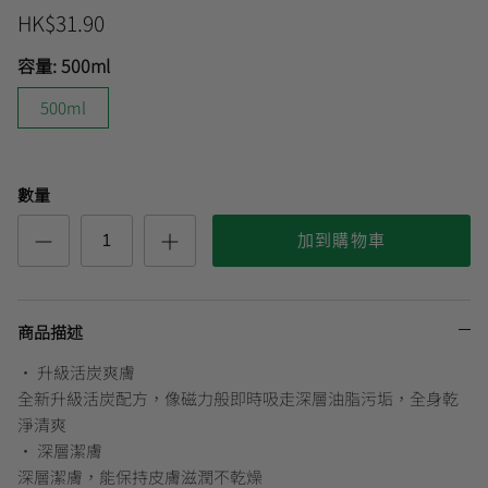
HK$31.90
容量:
500ml
曼秀雷敦
🎊會員快閃優惠💌
500ml
數量
加到購物車
商品描述
• 升級活炭爽膚
全新升級活炭配方，像磁力般即時吸走深層油脂污垢，全身乾
淨清爽
• 深層潔膚
深層潔膚，能保持皮膚滋潤不乾燥