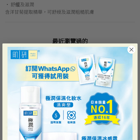
• 舒缓及滋潤
含洋甘菊提取精華，可舒綬及滋潤粗糙肌膚
最近瀏覽過的
曼秀雷敦
清爽沐浴露 - 天然活炭
HK$31.90