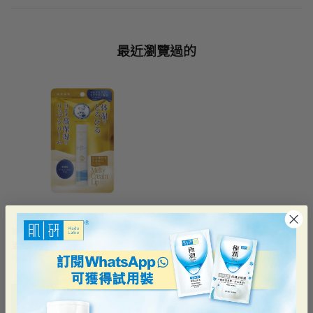
最近瀏覽過的
曼秀雷敦
溫感高保濕潤唇膏 - 無香料
HK$55.70
加到購物車