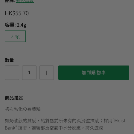
品牌:
曼秀雷敦
HK$55.70
曼秀雷敦
🎊會員快閃優惠💌
容量:
2.4g
2.4g
數量
加到購物車
商品描述
初次融化の唇體驗
如奶油般的質感，給雙唇前所未有的柔滑塗抹感；採用"Moist
Bank" 技術，讓唇部及空氣中水分反應，持久滋潤