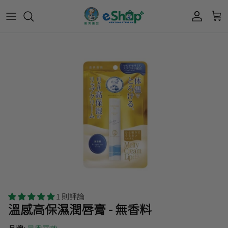
Acnes 優惠券
最新限定🔥
所有產品
所有產品
曼秀雷敦
Mentholatum
Oxy 優惠券
50惠 優惠
護膚用品
面部護理
樂敦 Rohto
肌研極潤保濕冰感霜優惠券
肌研 Hada Labo 優惠
個人護理用品
身體護理
會員獎賞計劃
肌研極潤保濕化妝水現金券
網店獨家套裝🌟
護眼產品
眼睛護理
肌研 Hada
Labo
短期貨特價區
保健產品
頭髮護理
品牌歷史及企業宗旨
50惠
為消費者提供潤唇膏、男士護膚、女士護膚、
積分兌換獎賞教學
1 則評論
防曬、抗痘等護膚品、50惠養髮及樂敦眼藥水
溫感高保濕潤唇膏 - 無香料
藥品等產品，以滿足香港不同消費者的需要。
按此細看品牌故事
。