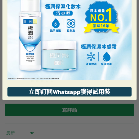
客戶評論
5.00 滿分 5 分
根據 1 則評論
1
0
0
0
立即訂閱Whatsapp獲得試用裝
0
寫評論
Sort by