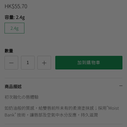
HK$55.70
容量:
2.4g
曼秀雷敦
🎊會員快閃優惠💌
2.4g
數量
加到購物車
商品描述
初次融化の唇體驗
如奶油般的質感，給雙唇前所未有的柔滑塗抹感；採用"Moist
Bank" 技術，讓唇部及空氣中水分反應，持久滋潤