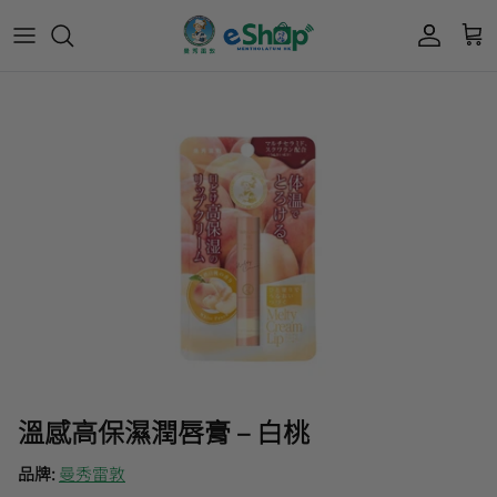
Acnes 優惠券
最新限定🔥
所有產品
所有產品
曼秀雷敦
Mentholatum
Oxy 優惠券
50惠 優惠
護膚用品
面部護理
樂敦 Rohto
肌研極潤保濕冰感霜優惠券
肌研 Hada Labo 優惠
個人護理用品
身體護理
會員獎賞計劃
肌研極潤保濕化妝水現金券
網店獨家套裝🌟
護眼產品
眼睛護理
肌研 Hada
Labo
短期貨特價區
保健產品
頭髮護理
品牌歷史及企業宗旨
50惠
為消費者提供潤唇膏、男士護膚、女士護膚、
積分兌換獎賞教學
溫感高保濕潤唇膏 – 白桃
防曬、抗痘等護膚品、50惠養髮及樂敦眼藥水
藥品等產品，以滿足香港不同消費者的需要。
品牌:
曼秀雷敦
按此細看品牌故事
。