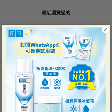
最近瀏覽過的
曼秀雷敦
溫感高保濕潤唇膏 – 白桃
HK$55.70
加到購物車