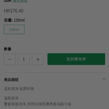
品牌:
曼秀雷敦
HK$76.40
曼秀雷敦
🎊會員快閃優惠💌
容量:
150ml
150ml
數量
加到購物車
商品描述
溫和潔淨 滋潤保濕
溫和潔淨
豐富潔面泡沫, 即時去除肌膚表面油脂污垢