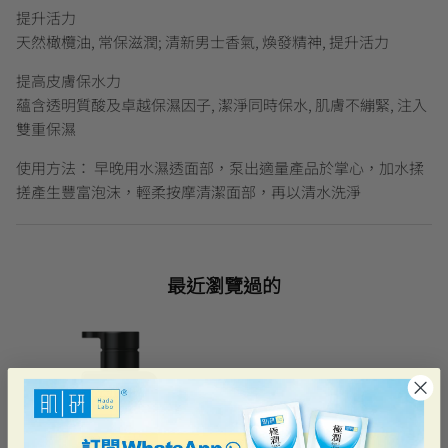
提升活力
天然橄欖油, 常保滋潤; 清新男士香氣, 煥發精神, 提升活力
提高皮膚保水力
蘊含透明質酸及卓越保濕因子, 潔淨同時保水, 肌膚不繃緊, 注入
雙重保濕
使用方法： 早晚用水濕透面部，泵出適量產品於掌心，加水揉
搓產生豐富泡沫，輕柔按摩清潔面部，再以清水洗淨
最近瀏覽過的