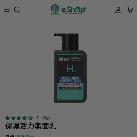
Acnes 優惠券
最新限定🔥
所有產品
所有產品
曼秀雷敦
Mentholatum
Oxy 優惠券
50惠 優惠
護膚用品
面部護理
樂敦 Rohto
肌研極潤保濕冰感霜優惠券
肌研 Hada Labo 優惠
個人護理用品
身體護理
會員獎賞計劃
肌研極潤保濕化妝水現金券
網店獨家套裝🌟
護眼產品
眼睛護理
肌研 Hada
Labo
短期貨特價區
保健產品
頭髮護理
品牌歷史及企業宗旨
50惠
為消費者提供潤唇膏、男士護膚、女士護膚、
積分兌換獎賞教學
1 則評論
防曬、抗痘等護膚品、50惠養髮及樂敦眼藥水
保濕活力潔面乳
藥品等產品，以滿足香港不同消費者的需要。
按此細看品牌故事
。