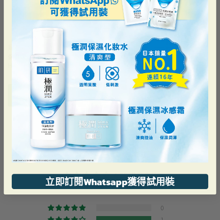
曼秀雷敦
保濕活力潔面乳
HK$76.40
加到購物車
客戶評論
4.00 滿分 5 分
立即訂閱Whatsapp獲得試用裝
根據 1 則評論
0
1