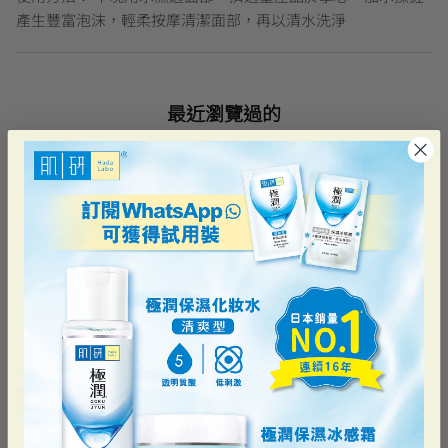
產生豐富泡沫，輕柔按摩清潔面部，再以清水洗淨
最近瀏覽過的
曼秀雷敦
活炭深層潔面乳
HK$62.90