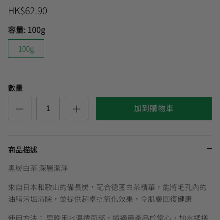
HK$62.90
容量:
100g
曼秀雷敦
100g
數量
加到購物車
商品描述
黑炭白茶 深層潔淨
來自日本和歌山的備長炭，配合德國白茶精華，能將毛孔內的
油脂污垢清除，並提供超卓抗氧化效果，令肌膚回復健康
使用方法： 早晚用水濕透面部，擠適量產品於掌心，加水揉搓