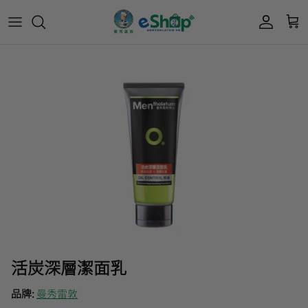
會員獎賞計劃
Acnes 優惠券
最新限定🔥
所有產品
所有產品
曼秀雷敦
積分兌換獎賞教學
Mentholatum
🎊會員快閃優惠💌
Oxy 優惠券
50惠 優惠
護膚用品
面部護理
樂敦 Rohto
肌研極潤保濕冰感霜優惠券
肌研 Hada Labo 優惠
個人護理用品
身體護理
肌研極潤保濕化妝水現金券
網店獨家套裝🌟
護眼產品
眼睛護理
肌研 Hada
Labo
短期貨特價區
保健產品
頭髮護理
品牌歷史及企業宗旨
50惠
為消費者提供潤唇膏、男士護膚、女士護膚、
活炭深層潔面乳
防曬、抗痘等護膚品、50惠養髮及樂敦眼藥水
藥品等產品，以滿足香港不同消費者的需要。
品牌:
曼秀雷敦
按此細看品牌故事
。