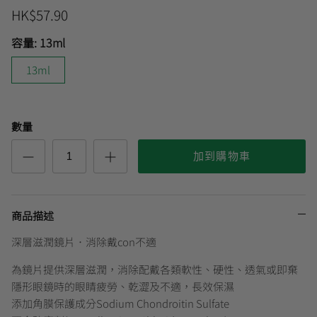
HK$57.90
容量:
13ml
曼秀雷敦
🎊會員快閃優惠💌
13ml
數量
加到購物車
商品描述
深層滋潤鏡片．消除戴con不適
為鏡片提供深層滋潤，消除配戴各類軟性、硬性、透氣或即棄
隱形眼鏡時的眼睛疲勞、乾澀及不適，長效保濕
添加角膜保護成分Sodium Chondroitin Sulfate