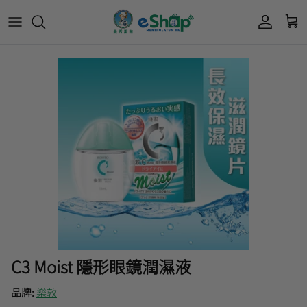
Acnes 優惠券
最新限定🔥
所有產品
所有產品
曼秀雷敦
Mentholatum
Oxy 優惠券
50惠 優惠
護膚用品
面部護理
樂敦 Rohto
肌研極潤保濕冰感霜優惠券
肌研 Hada Labo 優惠
個人護理用品
身體護理
會員獎賞計劃
肌研極潤保濕化妝水現金券
網店獨家套裝🌟
護眼產品
眼睛護理
肌研 Hada
Labo
短期貨特價區
保健產品
頭髮護理
品牌歷史及企業宗旨
50惠
為消費者提供潤唇膏、男士護膚、女士護膚、
積分兌換獎賞教學
C3 Moist 隱形眼鏡潤濕液
防曬、抗痘等護膚品、50惠養髮及樂敦眼藥水
藥品等產品，以滿足香港不同消費者的需要。
品牌:
樂敦
按此細看品牌故事
。