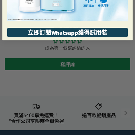
客戶評論
立即訂閱Whatsapp獲得試用裝
成為第一個寫評論的人
寫評論
買滿$400享免運費！
過百款暢銷產品
*合作公司享限時全單免運