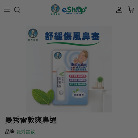
Acnes 優惠券
最新限定🔥
所有產品
所有產品
曼秀雷敦
Mentholatum
Oxy 優惠券
50惠 優惠
護膚用品
面部護理
樂敦 Rohto
肌研極潤保濕冰感霜優惠券
肌研 Hada Labo 優惠
個人護理用品
身體護理
會員獎賞計劃
肌研極潤保濕化妝水現金券
網店獨家套裝🌟
護眼產品
眼睛護理
肌研 Hada
Labo
短期貨特價區
保健產品
頭髮護理
品牌歷史及企業宗旨
50惠
為消費者提供潤唇膏、男士護膚、女士護膚、
積分兌換獎賞教學
曼秀雷敦爽鼻通
防曬、抗痘等護膚品、50惠養髮及樂敦眼藥水
藥品等產品，以滿足香港不同消費者的需要。
品牌:
曼秀雷敦
按此細看品牌故事
。