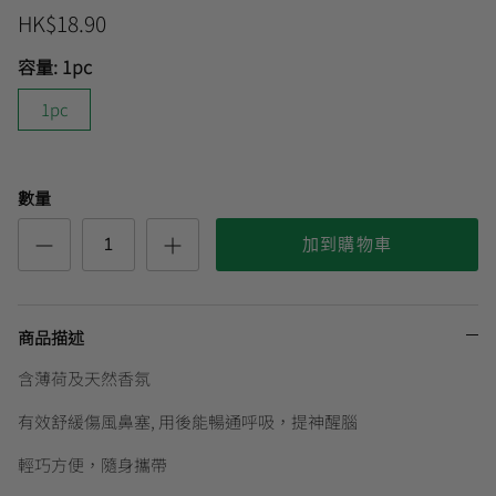
HK$18.90
容量:
1pc
曼秀雷敦
🎊會員快閃優惠💌
1pc
數量
加到購物車
商品描述
含薄荷及天然香氛
有效舒緩傷風鼻塞, 用後能暢通呼吸，提神醒腦
輕巧方便，隨身攜帶