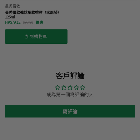
曼秀雷敦
曼秀雷敦強效驅蚊噴霧（家庭裝）
125ml
HK$79.12
$98.90
優惠
加到購物車
客戶評論
成為第一個寫評論的人
寫評論