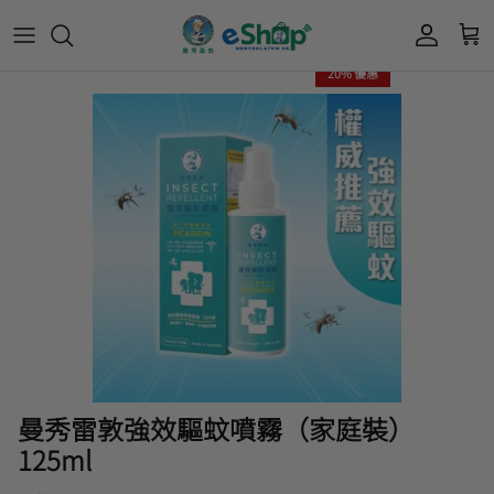
20% 優惠
Acnes 優惠券
最新限定🔥
所有產品
所有產品
曼秀雷敦
Mentholatum
Oxy 優惠券
50惠 優惠
護膚用品
面部護理
樂敦 Rohto
肌研極潤保濕冰感霜優惠券
肌研 Hada Labo 優惠
個人護理用品
身體護理
會員獎賞計劃
肌研極潤保濕化妝水現金券
網店獨家套裝🌟
護眼產品
眼睛護理
肌研 Hada
Labo
短期貨特價區
保健產品
頭髮護理
品牌歷史及企業宗旨
50惠
為消費者提供潤唇膏、男士護膚、女士護膚、
積分兌換獎賞教學
曼秀雷敦強效驅蚊噴霧（家庭裝）
防曬、抗痘等護膚品、50惠養髮及樂敦眼藥水
125ml
藥品等產品，以滿足香港不同消費者的需要。
按此細看品牌故事
。