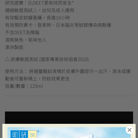
研究證實：比DEET更有效而安全*
通過敏感測試△，幼兒及成人適用
有效驅走蚊蠓蚤蟎，長達10小時
有效預防寨卡、登革熱、日本腦炎等蚊媒傳染病散播
不含DEET及樟腦
清爽無色，氣味怡人
澳洲製造
△ 皮膚敏感測試 (國家專業技術協會2018)
使用方法： 將適量驅蚊液噴於皮膚外露部分。出汗、游泳或運
動後可重新噴上，防蚊效果更佳
容量/數量：125ml