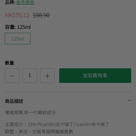
品牌:
曼秀雷敦
HK$79.12
$98.90
曼秀雷敦
🎊會員快閃優惠💌
容量:
125ml
125ml
數量
加到購物車
商品描述
權威推薦 新一代驅蚊成分
主要成分：15% Picaridin派卡瑞丁/ Icaridn 埃卡瑞丁
歐盟、美加、世衛等國際權威推薦